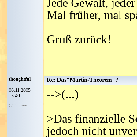
Jede Gewalt, jeder
Mal früher, mal spä
Gruß zurück!
thoughtful
Re: Das"Martin-Theorem"?
06.11.2005,
-->(...)
13:40
@ Divinum
>Das finanzielle S
jedoch nicht unver