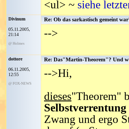
<ul> ~
siehe letzt
Divinum
Re: Ob das sarkastisch gemeint war?
05.11.2005,
-->
21:14
@ Holmes
dottore
Re: Das"Martin-Theorem"? Und we
06.11.2005,
-->Hi,
12:55
@ FOX-NEWS
dieses
"Theorem" be
Selbstverrentung
Zwang und ergo S