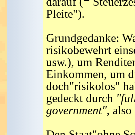
darauf (= Steuerze
Pleite").
Grundgedanke: War
risikobewehrt ein
usw.), um Renditen
Einkommen, um die
doch"risikolos" ha
gedeckt durch
"ful
government"
, als
Den Staat"ohne Sc