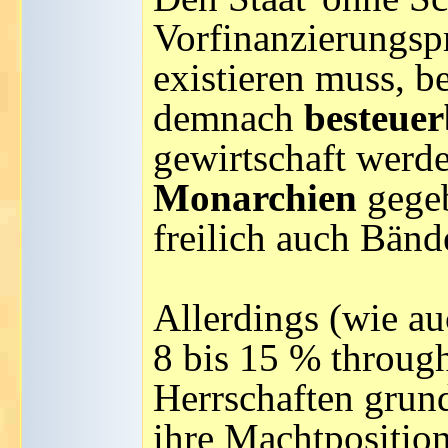
Vorfinanzierungspr
existieren muss, b
demnach
besteue
gewirtschaft werde
Monarchien
gegeb
freilich auch Bänd
Allerdings (wie au
8 bis 15 % through
Herrschaften grund
ihre Machtpositio