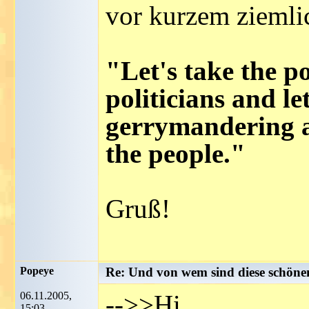
vor kurzem ziemli
"Let's take the 
politicians and le
gerrymandering a
the people."
Gruß!
Popeye
Re: Und von wem sind diese schön
06.11.2005,
-->>Hi,
15:03