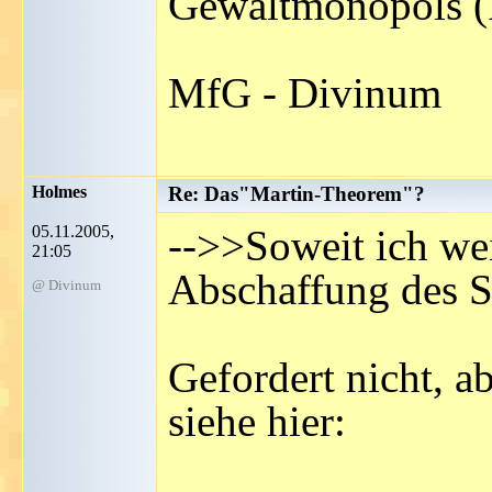
Gewaltmonopols (Pr
MfG - Divinum
Holmes
Re: Das"Martin-Theorem"?
05.11.2005,
-->>Soweit ich we
21:05
Abschaffung des St
@ Divinum
Gefordert nicht, a
siehe hier: