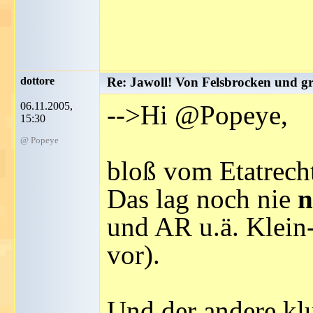
dottore
Re: Jawoll! Von Felsbrocken und g
06.11.2005,
-->Hi @Popeye,
15:30
@ Popeye
bloß vom Etatrecht
Das lag noch nie
n
und AR u.ä. Klei
vor).
Und der andere kl