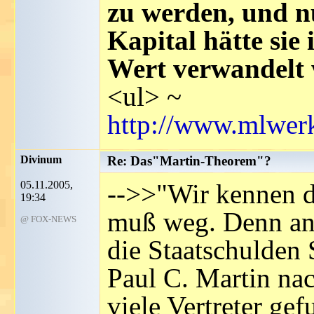
zu werden, und n
Kapital hätte sie 
Wert verwandelt
<ul> ~
http://www.mlwer
Divinum
Re: Das"Martin-Theorem"?
05.11.2005,
-->>"Wir kennen d
19:34
muß weg. Denn an a
@ FOX-NEWS
die Staatschulden 
Paul C. Martin na
viele Vertreter gef