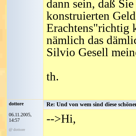
dann sein, daß Sie
konstruierten Geld
Erachtens"richtig 
nämlich das dämli
Silvio Gesell mein
th.
dottore
Re: Und von wem sind diese schön
06.11.2005,
-->Hi,
14:57
@ dottore