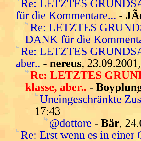
Re: LETZTES GRUNDSA
für die Kommentare...
-
J
Re: LETZTES GRUND
DANK für die Kommentar
Re: LETZTES GRUNDSATZ
aber..
-
nereus
, 23.09.2001
Re: LETZTES GRUND
klasse, aber..
-
Boyplun
Uneingeschränkte Zu
17:43
@dottore
-
Bär
, 24
Re: Erst wenn es in einer