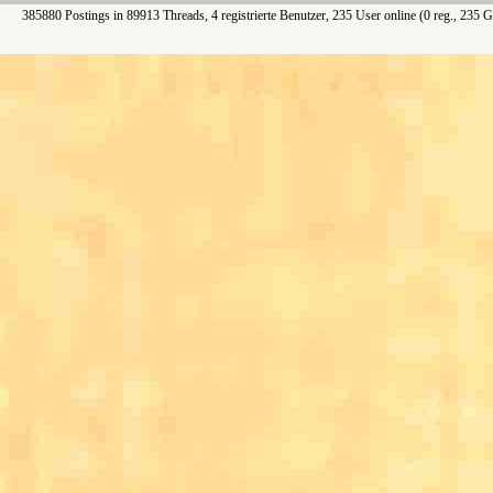
385880 Postings in 89913 Threads, 4 registrierte Benutzer, 235 User online (0 reg., 235 G