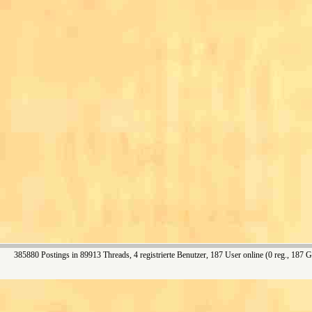
385880 Postings in 89913 Threads, 4 registrierte Benutzer, 187 User online (0 reg., 187 G