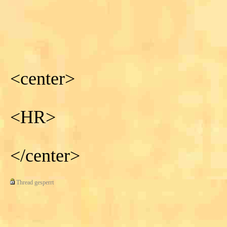
<center>
<HR>
</center>
Thread gesperrt