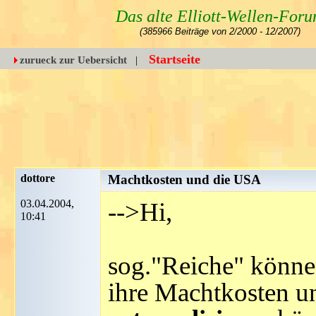
Das alte Elliott-Wellen-For
(385966 Beiträge von 2/2000 - 12/2007)
Startseite
zurueck zur Uebersicht
|
dottore
Machtkosten und die USA
03.04.2004,
-->Hi,
10:41
sog."Reiche" können
ihre Machtkosten u