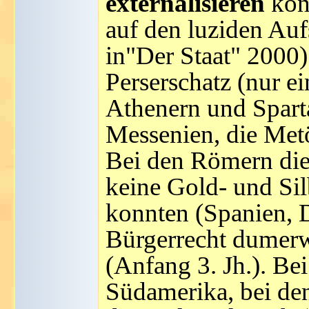
externalisieren
kön
auf den luziden Au
in"Der Staat" 2000)
Perserschatz (nur e
Athenern und Spart
Messenien, die Metö
Bei den Römern die T
keine Gold- und Si
konnten (Spanien, 
Bürgerrecht dumerwe
(Anfang 3. Jh.). Be
Südamerika, bei de