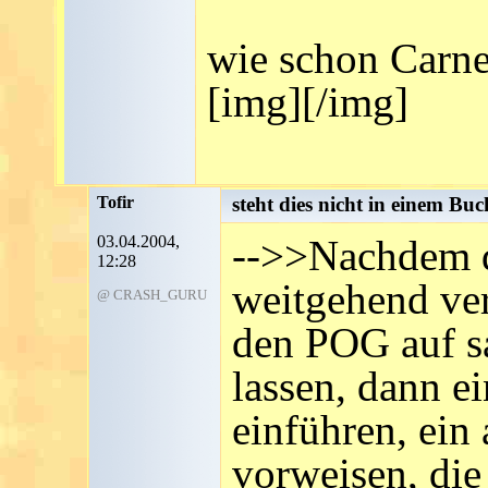
wie schon Carneg
[img][/img]
Tofir
steht dies nicht in einem Buc
03.04.2004,
-->>Nachdem d
12:28
weitgehend ve
@ CRASH_GURU
den POG auf s
lassen, dann 
einführen, ein
vorweisen, di