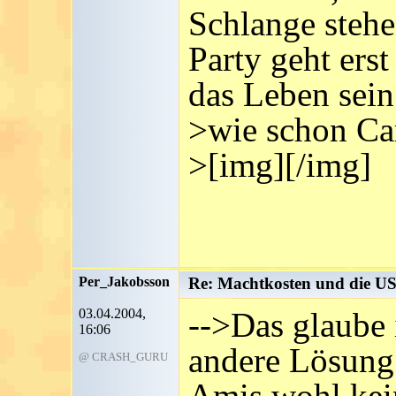
Schlange stehe
Party geht ers
das Leben sein.
>wie schon Car
>[img][/img]
Per_Jakobsson
Re: Machtkosten und die U
03.04.2004,
-->Das glaube i
16:06
andere Lösung
@ CRASH_GURU
Amis wohl kei