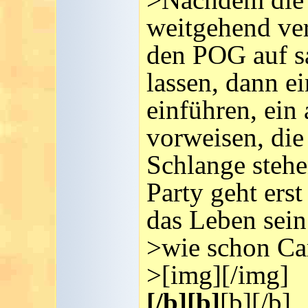
weitgehend ve
den POG auf s
lassen, dann 
einführen, ein
vorweisen, di
Schlange stehe
Party geht ers
das Leben sein.
>wie schon Car
>[img][/img]
[/b][b]
[b][/b]