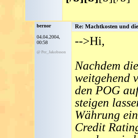
bernor
Re: Machtkosten und di
04.04.2004,
-->Hi,
00:58
@ Per_Jakobsson
Nachdem die
weitgehend v
den POG auf
steigen lass
Währung einf
Credit Ratin