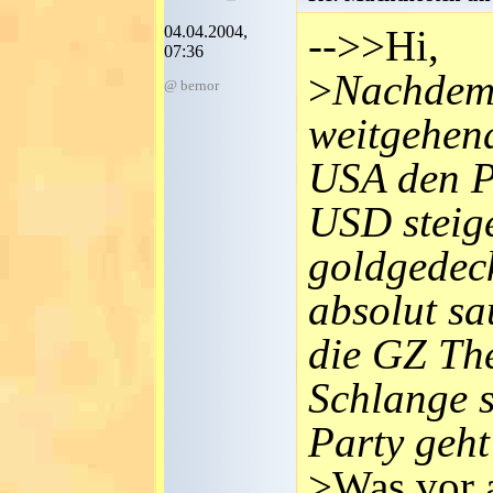
04.04.2004,
-->>Hi,
07:36
>
Nachdem 
@ bernor
weitgehend
USA den P
USD steige
goldgedec
absolut sa
die GZ Th
Schlange s
Party geht
>Was vor a