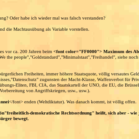
ng? Oder habe ich wieder mal was falsch verstanden?
nd die Machtausübung als Variable vorstellen.
s vor ca. 200 Jahren beim
<font color="FF0000"> Maximum des Ab
,"We the people","Goldstandard","Minimalstaat","Freihandel", siehe noc
rgerlichen Freiheiten, immer höhere Staatsquote, völlig versautes Gel
sses,"Datenschutz" zugunsten der Macht-Klasse, Waffenverbot für Priv
ungs-Eliten, FBI, CIA, das Staatskartell der UNO, die EU, die Brüssel
Vorbereitung von Angriffskriegen, usw., usw.).
nnei
</font> enden (Weltdiktatur). Was danach kommt, ist völlig offen.
ön"freiheitlich-demokratische Rechtsordnung" heißt, sich aber - wie
Bürger bewegt.