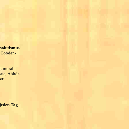
solutismus
h Cobden-
d, moral
ate, Abhör-
er
 jeden Tag