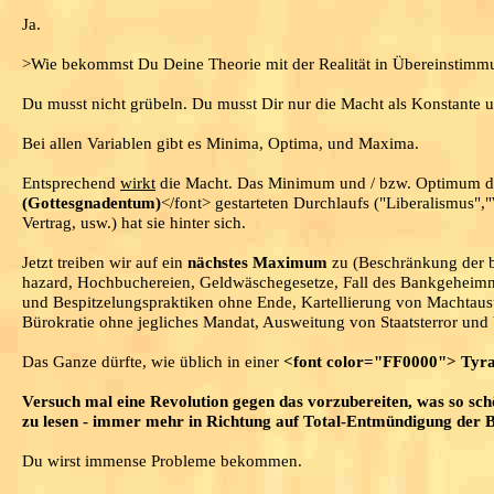
Ja.
>Wie bekommst Du Deine Theorie mit der Realität in Übereinstimmu
Du musst nicht grübeln. Du musst Dir nur die Macht als Konstante u
Bei allen Variablen gibt es Minima, Optima, und Maxima.
Entsprechend
wirkt
die Macht. Das Minimum und / bzw. Optimum de
(Gottesgnadentum)
</font> gestarteten Durchlaufs ("Liberalismus"
Vertrag, usw.) hat sie hinter sich.
Jetzt treiben wir auf ein
nächstes Maximum
zu (Beschränkung der bü
hazard, Hochbuchereien, Geldwäschegesetze, Fall des Bankgeheimni
und Bespitzelungspraktiken ohne Ende, Kartellierung von Machtausüb
Bürokratie ohne jegliches Mandat, Ausweitung von Staatsterror und 
Das Ganze dürfte, wie üblich in einer
<font color="FF0000"> Tyra
Versuch mal eine Revolution gegen das vorzubereiten, was so sch
zu lesen - immer mehr in Richtung auf Total-Entmündigung der 
Du wirst immense Probleme bekommen.