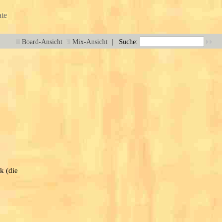
te
|
Board-Ansicht
Mix-Ansicht
Suche:
k (die