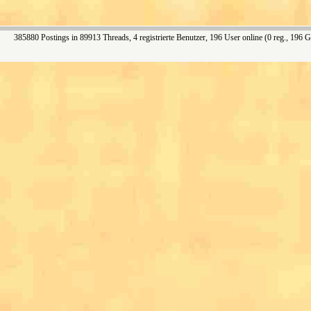
385880 Postings in 89913 Threads, 4 registrierte Benutzer, 196 User online (0 reg., 196 G