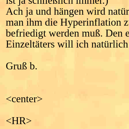
ist ja schließlich immer.)
Ach ja und hängen wird natü
man ihm die Hyperinflation z
befriedigt werden muß. Den 
Einzeltäters will ich natürlic
Gruß b.
<center>
<HR>