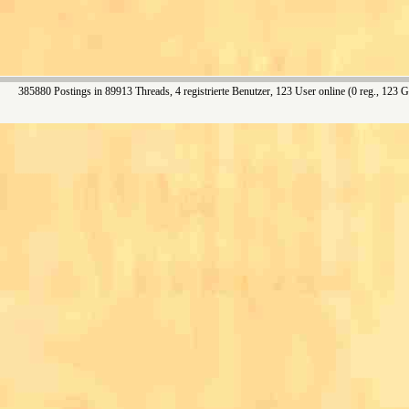
385880 Postings in 89913 Threads, 4 registrierte Benutzer, 123 User online (0 reg., 123 G