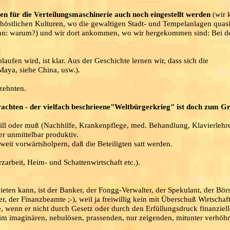
en für die Verteilungsmaschinerie auch noch eingestellt werden
(wir 
östlichen Kulturen, wo die gewaltigen Stadt- und Tempelanlagen quasi
kann: warum?) und wir dort ankommen, wo wir hergekommen sind: Bei d
ufen wird, ist klar. Aus der Geschichte lernen wir, dass sich die
Maya, siehe China, usw.).
zehnten.
achten - der vielfach beschrieene"Weltbürgerkrieg" ist doch zum Gr
ill oder muß (Nachhilfe, Krankenpflege, med. Behandlung, Klavierlehre
ber unmittelbar produktiv.
eit vorwärtsholpern, daß die Beteiligten satt werden.
arbeit, Heim- und Schattenwirtschaft etc.).
eten kann, ist der Banker, der Fongg-Verwalter, der Spekulant, der Bör
r, der Finanzbeamte ;-), weil ja freiwillig kein mit Überschuß Wirtschaf
 wenn er nicht durch Gesetz oder durch den Erfüllungsdruck finanziell
im imaginären, nebulösen, prassenden, nur zeigenden, mitunter verhö