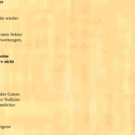
er
eits wieder
vaten Sektor
Bewertungen,
meine
e nicht
s das Ganze
en Nullzins
mtlicher
eigene