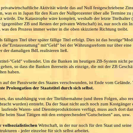
 privatwirtschaftliche Aktivität würde das auf Null festgeschriebene Zin
n, was es in Japan für den Kurs der Nullprozenter über alle Termine zu 
 würde. Die Katastrophe wäre komplett, weshalb der letzte Titelhalter (
 (gegenüber ZB und Resten der privaten Wirtschaft) ist, nur noch ein In
 was den Prozess immer weiter in die oben skizzierte Richtung treibt.
 fälligen Titel über später fällige Titel erfolgt. Dies ist das heutige"Mod
n die"Erstausstattung" mit"Geld" bei der Währungsreform nur über eine
r der damaligen BdL realisieren ließ.
ztitel-"Geld" vollendet. Um die Banken im heutigen ZB-System nicht pe
gehen, so dass die Banken ihrerseits als einzige, die mit der ZB Gesch
lten haben.
en auf der Passivseite des Staates verschwunden, ist Ende vom Gelände.
te Prolongation der Staatstitel durch sich selbst.
jenes, das unabhängig von der Titelübernahme (und ihren Folgen, also res
ebracht wurden) entsteht. Da der Staat nicht auch noch zum Kostgänger 
r, laufende Waren- und Diensteproduktionen verfügt, muss auch dort da
die beim Staat Tätigen mit den entsprechenden"Gutscheinen" aus, usw.
er
vollsozialistischen
Wirtschaft, in der nur noch für den Staat und seine
ukturen - jeder einzelne für sich selbst arbeitet.