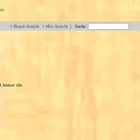
te
|
Board-Ansicht
Mix-Ansicht
Suche:
rd immer die