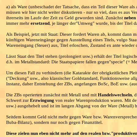
a) als Ware (unbeschadet der Tatsache, dass ein Teil dieser Ware a
müssen wir hier nicht weiter diskutieren - nur so viel, dass es aus 
ihrerseits im Laufe der Zeit zu Geld geworden sind. Zunächst
neben
immer mehr
ersetzend
, je länger der"Umweg" wurde, bis der Titel d
Als Beispiel, jetzt mit Staat: Dieser fordert Waren ab, kommt dann 
künftigen Wareneingänge gegen Ausstellung eines Titels, vulgo Staats
Wareneingang (Steuer) aus, Titel erloschen, Zustand ex ante wieder 
Lässt Staat den Titel stehen (prolongiert usw.) erhält der Titel logi
d.h. im Metallstandard: Die Staatspapiere fallen gegen"specie" (= Me
Um diesen Fall zu verhindern (die Katarakte der obrigkeitlichen Pleit
("Deckung" usw., also klassischer Goldstandard, Funktionsweise allg
Instanz, daher Entstehung der ZBs, angefangen BoSc, BoE usw. (auch
Die ZBs operierten zunächst mit Metall und mit
Handelswechseln
, 
Schwert zur
Erzwingung
von realer Warenproduktion waren. Mit d
usw.) ausgehebelt und ist im langen Abgang von der Ware (Metall)
Seitdem kommt Geld nicht mehr gegen Ware bzw. Warenversprechen a
Buba-Bilanz), sondern nur noch gegen Finanztitel.
Diese zielen nun eben nicht mehr auf den realen bzw."produktiven"