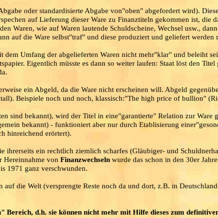
ls Abgabe oder standardisierte Abgabe von"oben" abgefordert wird). Di
Verspechen auf Lieferung dieser Ware zu Finanztiteln gekommen ist, die 
den Waren, wie auf Waren lautende Schuldscheine, Wechsel usw., dann
ann auf die Ware selbst"traf" und diese produziert und geliefert werden 
mit dem Umfang der abgelieferten Waren nicht mehr"klar" und beleiht se
papier. Eigentlich müsste es dann so weiter laufen: Staat löst den Titel
da.
scherweise ein Abgeld, da die Ware nicht erscheinen will. Abgeld gegenüb
tall). Beispiele noch und noch, klassisch:"The high price of bullion" (Ri
en sind bekannt), wird der Titel in eine"garantierte" Relation zur Ware g
emein bekannt) - funktioniert aber nur durch Etablisierung einer"geson
 hinreichend erörtert).
die ihrerseits ein rechtlich ziemlich scharfes (Gläubiger- und Schuldnerh
er Hereinnahme von
Finanzwechseln
wurde das schon in den 30er Jahr
 bis 1971 ganz verschwunden.
uf die Welt (versprengte Reste noch da und dort, z.B. in Deutschland
 Bereich, d.h. sie können nicht mehr mit Hilfe dieses zum definitive