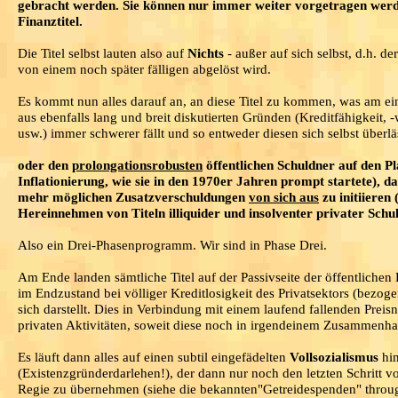
gebracht werden. Sie können nur immer weiter vorgetragen werden 
Finanztitel.
Die Titel selbst lauten also auf
Nichts
- außer auf sich selbst, d.h. de
von einem noch später fälligen abgelöst wird.
Es kommt nun alles darauf an, an diese Titel zu kommen, was am einf
aus ebenfalls lang und breit diskutierten Gründen (Kreditfähigkeit, 
usw.) immer schwerer fällt und so entweder diesen sich selbst überlä
oder den
prolongationsrobusten
öffentlichen Schuldner auf den Pl
Inflationierung, wie sie in den 1970er Jahren prompt startete), 
mehr möglichen Zusatzverschuldungen
von sich aus
zu initiiere
Hereinnehmen von Titeln illiquider und insolventer privater Schu
Also ein Drei-Phasenprogramm. Wir sind in Phase Drei.
Am Ende landen sämtliche Titel auf der Passivseite der öffentlichen 
im Endzustand bei völliger Kreditlosigkeit des Privatsektors (bezog
sich darstellt. Dies in Verbindung mit einem laufend fallenden Prei
privaten Aktivitäten, soweit diese noch in irgendeinem Zusammenh
Es läuft dann alles auf einen subtil eingefädelten
Vollsozialismus
hin
(Existenzgründerdarlehen!), der dann nur noch den letzten Schritt v
Regie zu übernehmen (siehe die bekannten"Getreidespenden" throug