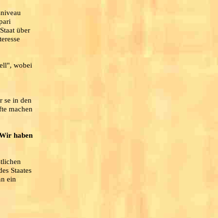
sniveau
pari
Staat über
teresse
ell", wobei
r se in den
äfte machen
Wir haben
tlichen
des Staates
nn ein