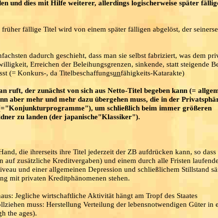
und dies mit Hilfe weiterer, allerdings logischerweise später fällig
r früher fällige Titel wird von einem später fälligen abgelöst, der seiners
achsten dadurch geschieht, dass man sie selbst fabriziert, was dem pri
-willigkeit, Erreichen der Beleihungsgrenzen, sinkende, statt steigende 
sst (= Konkurs-, da Titelbeschaffungs
un
fähigkeits-Katarakte)
an ruft, der zunächst von sich aus Netto-Titel begeben kann (= allge
dann aber mehr und mehr dazu übergehen muss, die in der Privatsphär
n (="Konjunkturprogramme"), um schließlich beim immer größeren
ldner zu landen (der japanische"Klassiker").
Hand, die ihrerseits ihre Titel jederzeit der ZB aufdrücken kann, so das
en auf zusätzliche Kreditvergaben) und einem durch alle Fristen laufend
sniveau und einer allgemeinen Depression und schließlichem Stillstand sä
ang mit privaten Kreditphänomenen stehen.
aus: Jegliche wirtschaftliche Aktivität hängt am Tropf des Staates
ollziehen muss: Herstellung Verteilung der lebensnotwendigen Güter in 
h the ages).