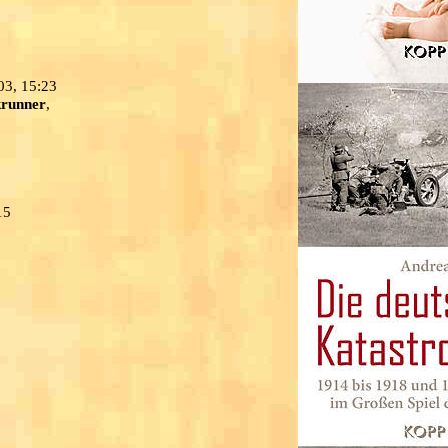
03, 15:23
runner
,
15