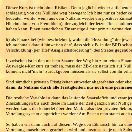
Dieser Kurs ist nicht ohne Risiken. Denn jegliche wieder auflebende
schlagartig von der Nulllinie weg bewegen: Ich bitte nur zu bedenke
bedeuten würde, wenn aus dem Nullzins wieder ein positiver Zinssatz
Hineinnahme von Fremdtiteln), der zugleich der letzte Titelschuldner
haben kann: Einen neuerlichen Zinsanstige à tout prix zu vermeiden,
b) als Finanztitel (wie beschrieben), wobei die"Bezahlung" der jeweils
ich nochmals darauf hinweisen darf, dass sich z.B. in der BRD scho
Verschuldung (per Titel"Ausgleichsforderung") des Staates gegenübe
Inzwischen ist in den meisten Staaten der Weg hin zum reinen Finan
Ausweglos-Konkurs zu treiben, muss der ZB-Satz natürlich auf Null 
können, nicht"mehr" zurückgeben müssen als sie selbst von ihr erha
Sind sämtliche privaten Fristigkeiten entweder abgearbeitet oder eb
dann, da Nullzins durch alle Fristigkeiten, nur noch eine permanen
Die restliche Variable ist dann das laufende Staatsdefizit und zwar 
Zinszahlungen bis auch diese im Laufe der Zeit gänzlich auf Null g
werden kann, der keinerlei über den Markt, also den privaten Sekto
Verteilungssystem eingerichtet werden: Am Besten man stattet auch 
So haben wir dann auch auf diesem Wege den Eilmarsch hin zu ein
Verteilungsmaschinerie gearbeitet wird und ansonsten - je nach Substr