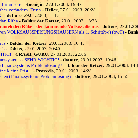
 für unsere
-
Koenigin
, 27.01.2003, 19:47
 aber verändern. Denn
-
Heller
, 27.01.2003, 20:28
G!
-
dottore
, 29.01.2003, 11:13
nden Rübe
-
Baldur der Ketzer
, 29.01.2003, 13:33
baumelnden Rübe - der kommende Vollsozialismus
-
dottore
, 29.01.20
ng von VOLKSAUSSPEISUNGSHÄUSERN als 1. Schritt?:-)) (owT)
-
Bank
mus
-
Baldur der Ketzer
, 29.01.2003, 16:45
 mC
-
Tobias
, 27.01.2003, 20:40
CHTIG!
-
CRASH_GURU
, 27.01.2003, 22:06
inanzsystems - SEHR WICHTIG!
-
dottore
, 29.01.2003, 10:46
n) Finanzsystems Problemlösung?
-
Baldur der Ketzer
, 29.01.2003, 14:
e kleine Frist...
-
Praxedis
, 29.01.2003, 14:28
eiten) Finanzsystems Problemlösung?
-
dottore
, 29.01.2003, 15:55