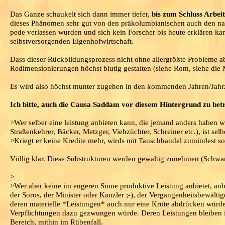
Das Ganze schaukelt sich dann immer tiefer,
bis zum Schluss Arbeit
dieses Phänomen sehr gut von den präkolumbianischen auch den nah
pede verlassen wurden und sich kein Forscher bis heute erklären 
selbstversorgenden Eigenhofwirtschaft.
Dass dieser Rückbildungsprozess nicht ohne allergrößte Probleme abla
Redimensionierungen höchst blutig gestalten (siehe Rom, siehe die 
Es wird also höchst munter zugehen in den kommenden Jahren/Jahr
Ich bitte, auch die Causa Saddam vor diesem Hintergrund zu betr
>Wer selber eine leistung anbieten kann, die jemand anders haben w
Straßenkehrer, Bäcker, Metzger, Viehzüchter, Schreiner etc.), ist sel
>Kriegt er keine Kredite mehr, wirds mit Tauschhandel zumindest sow
Völlig klar. Diese Substrukturen werden gewaltig zunehmen (Schwarz
>
>Wer aber keine im engeren Sinne produktive Leistung anbietet, anbi
der Soros, der Minister oder Kanzler ;-), der Vergangenheitsbewältige
deren materielle *Leistungen* auch nur eine Kröte abdrücken würde,
Verpflichtungen dazu gezwungen würde. Deren Leistungen bleiben 
Bereich, mithin im Rübenfall.