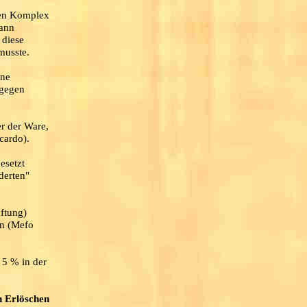
esen Komplex
dann
 diese
musste.
ine
 gegen
er der Ware,
cardo).
esetzt
derten"
aftung)
en (Mefo
 5 % in der
n Erlöschen