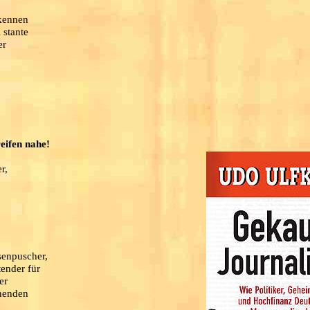
kennen
 stante
er
eifen nahe!
r,
senpuscher,
tender für
er
hnenden