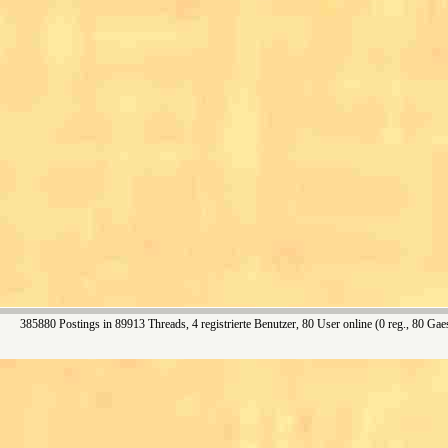
385880 Postings in 89913 Threads, 4 registrierte Benutzer, 80 User online (0 reg., 80 Gae