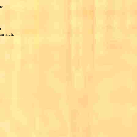
he
n
an sich.