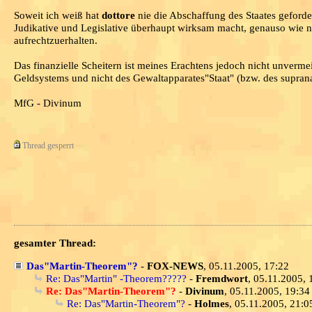
Soweit ich weiß hat
dottore
nie die Abschaffung des Staates geforder
Judikative und Legislative überhaupt wirksam macht, genauso wie na
aufrechtzuerhalten.
Das finanzielle Scheitern ist meines Erachtens jedoch nicht unvermeid
Geldsystems und nicht des Gewaltapparates"Staat" (bzw. des supranat
MfG - Divinum
Thread gesperrt
gesamter Thread:
Das"Martin-Theorem"?
-
FOX-NEWS
, 05.11.2005, 17:22
Re: Das"Martin" -Theorem?????
-
Fremdwort
, 05.11.2005, 
Re: Das"Martin-Theorem"?
-
Divinum
, 05.11.2005, 19:34
Re: Das"Martin-Theorem"?
-
Holmes
, 05.11.2005, 21:0