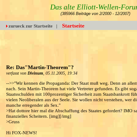
Das alte Elliott-Wellen-For
(385966 Beiträge von 2/2000 - 12/2007)
Startseite
zurueck zur Startseite
|
Re: Das"Martin-Theorem"?
verfasst von
Divinum
, 05.11.2005, 19:34
-->>"Wir kennen die Propaganda: Der Staat muß weg. Denn an allem, 
nach. Sein Martin-Theorem hat viele Vertreter gefunden. Es gibt so
Staatsschulden mit 100prozentiger Sicherheit zum Staatsbankrott fü
vielen Neoliberalen aus der Seele. Sie wollen nicht verstehen, wer 
manche erregender als Sex."
>Hat dottore hier mal die Abschaffung des Staates gefordert? IMO sa
finanzielles Scheitern. [img][/img]
>Gruss
Hi FOX-NEWS!