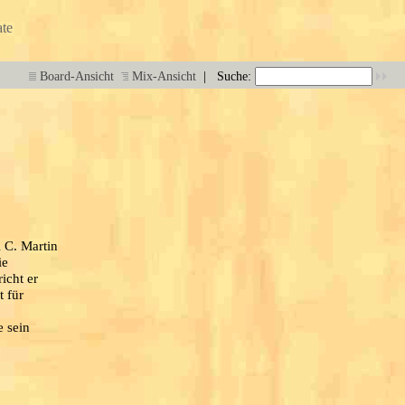
te
|
Board-Ansicht
Mix-Ansicht
Suche:
l C. Martin
ie
icht er
t für
e sein