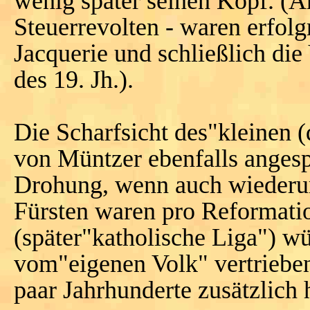
wenig später seinen Kopf. (A
Steuerrevolten - waren erfolg
Jacquerie und schließlich di
des 19. Jh.).
Die Scharfsicht des"kleinen 
von Müntzer ebenfalls anges
Drohung, wenn auch wiederum
Fürsten waren pro Reformati
(später"katholische Liga") w
vom"eigenen Volk" vertrieben
paar Jahrhunderte zusätzlich