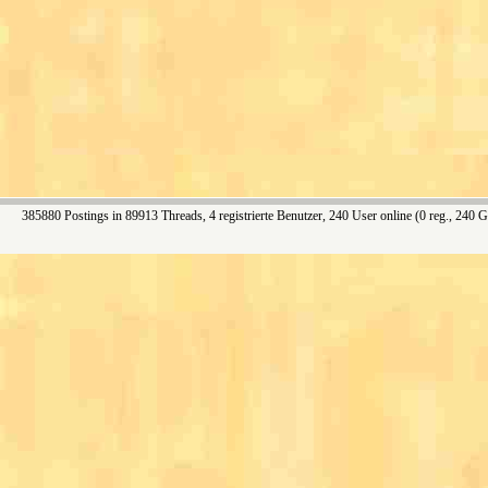
385880 Postings in 89913 Threads, 4 registrierte Benutzer, 240 User online (0 reg., 240 G