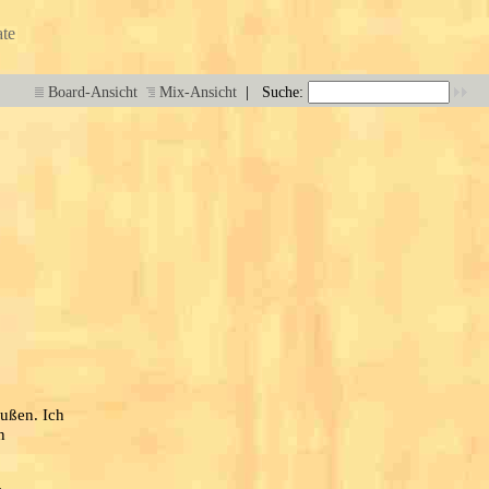
te
|
Board-Ansicht
Mix-Ansicht
Suche:
außen. Ich
n