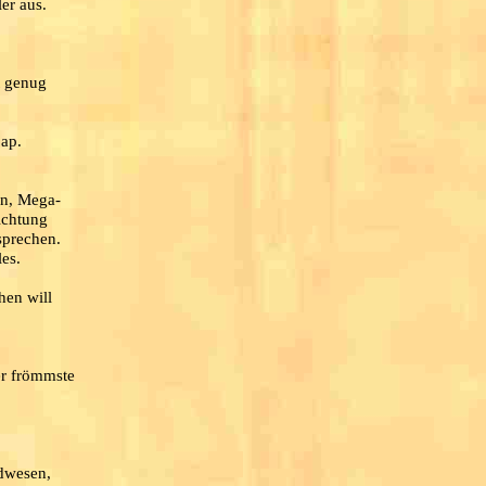
er aus.
t genug
jap.
en, Mega-
ichtung
sprechen.
les.
hen will
er frömmste
ldwesen,