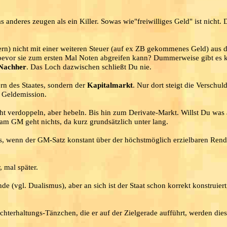
anderes zeugen als ein Killer. Sowas wie"freiwilliges Geld" ist nicht. 
n) nicht mit einer weiteren Steuer (auf ex ZB gekommenes Geld) aus d
, bevor sie zum ersten Mal Noten abgreifen kann? Dummerweise gibt es 
Nachher
. Das Loch dazwischen schließt Du nie.
tern des Staates, sondern der
Kapitalmarkt
. Nur dort steigt die Verschul
e Geldemission.
ht verdoppeln, aber hebeln. Bis hin zum Derivate-Markt. Willst Du was
 am GM geht nichts, da kurz grundsätzlich unter lang.
us, wenn der GM-Satz konstant über der höchstmöglich erzielbaren Rend
, mal später.
de (vgl. Dualismus), aber an sich ist der Staat schon korrekt konstruiert
chterhaltungs-Tänzchen, die er auf der Zielgerade aufführt, werden die