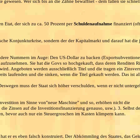
e gewesen. Wer sich bis an die Zähne bewaffnet - dem fallen sie schnell
en Etat, der sich zu ca. 50 Prozent per
Schuldenaufnahme
finanziert (of
ische Konjunkturkrise, sondern der der Kapitalmarkt und darauf hat die 
nz andere Nummern im Auge: Den US-Dollar zu backen (Exportsubvention
l aufzunehmen. Sie hat die Govs so hochgekauft, dass deren Renditen R
wird. Angeboten werden ausschließlich Titel und die tragen ein Zinsver
its laufenden und die sinken, wenn die Titel gekauft werden. Das ist al
 Deswegen muss der Staat sich höher verschulden, wenn er nicht unterge
 Investition im Sinne von"neue Maschine" und so, erhöhen nicht die
ie Zinsen auf die Investitionsfinanzierung genauso, usw.). 3. Selbst d
en, bevor auch nur ein Steuergroschen im Kasten klimpern kann.
r hat er es eben falsch konstruiert. Der Abkömmling des Staates, das Ge