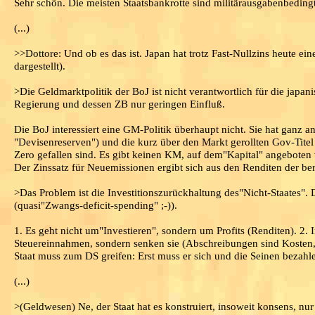
Sehr schön. Die meisten Staatsbankrotte sind militärausgabenbedingt
(...)
>>Dottore: Und ob es das ist. Japan hat trotz Fast-Nullzins heute ein
dargestellt).
>Die Geldmarktpolitik der BoJ ist nicht verantwortlich für die japan
Regierung und dessen ZB nur geringen Einfluß.
Die BoJ interessiert eine GM-Politik überhaupt nicht. Sie hat ga
"Devisenreserven") und die kurz über den Markt gerollten Gov-Tite
Zero gefallen sind. Es gibt keinen KM, auf dem"Kapital" angeboten 
Der Zinssatz für Neuemissionen ergibt sich aus den Renditen der bere
>Das Problem ist die Investitionszurückhaltung des"Nicht-Staates".
(quasi"Zwangs-deficit-spending" ;-)).
1. Es geht nicht um"Investieren", sondern um Profits (Renditen). 2.
Steuereinnahmen, sondern senken sie (Abschreibungen sind Kosten, d
Staat muss zum DS greifen: Erst muss er sich und die Seinen bezahl
(...)
>(Geldwesen) Ne, der Staat hat es konstruiert, insoweit konsens, nu