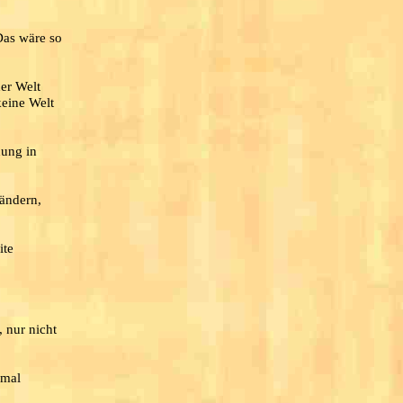
Das wäre so
er Welt
keine Welt
dung in
 ändern,
ite
, nur nicht
smal