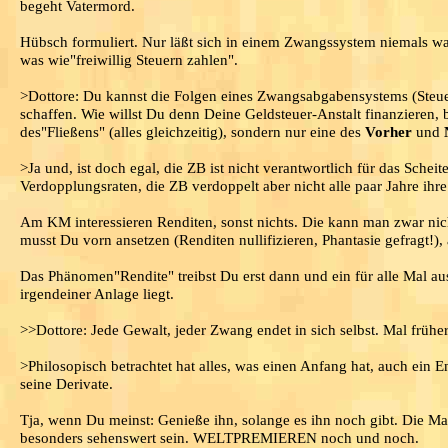
begeht Vatermord.
Hübsch formuliert. Nur läßt sich in einem Zwangssystem niemals was 
was wie"freiwillig Steuern zahlen".
>Dottore: Du kannst die Folgen eines Zwangsabgabensystems (Steuer
schaffen. Wie willst Du denn Deine Geldsteuer-Anstalt finanzieren
des"Fließens" (alles gleichzeitig), sondern nur eine des
Vorher
und
>Ja und, ist doch egal, die ZB ist nicht verantwortlich für das Schei
Verdopplungsraten, die ZB verdoppelt aber nicht alle paar Jahre ihr
Am KM interessieren Renditen, sonst nichts. Die kann man zwar nic
musst Du vorn ansetzen (Renditen nullifizieren, Phantasie gefragt!),
Das Phänomen"Rendite" treibst Du erst dann und ein für alle Mal a
irgendeiner Anlage liegt.
>>Dottore: Jede Gewalt, jeder Zwang endet in sich selbst. Mal früher
>Philosopisch betrachtet hat alles, was einen Anfang hat, auch ein En
seine Derivate.
Tja, wenn Du meinst: Genieße ihn, solange es ihn noch gibt. Die Ma
besonders sehenswert sein. WELTPREMIEREN noch und noch.