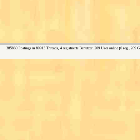
385880 Postings in 89913 Threads, 4 registrierte Benutzer, 209 User online (0 reg., 209 G