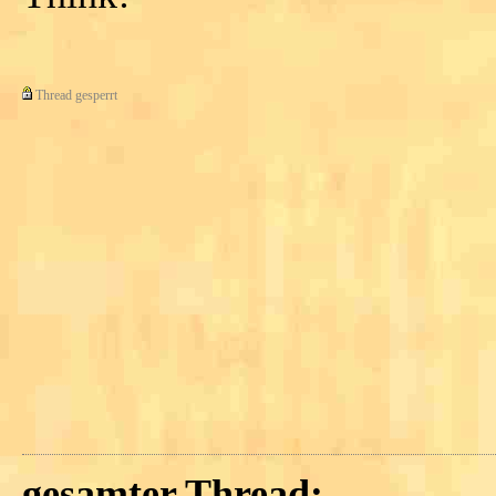
Thread gesperrt
gesamter Thread: