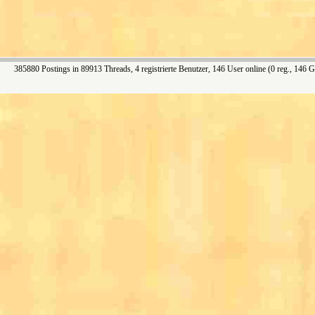
385880 Postings in 89913 Threads, 4 registrierte Benutzer, 146 User online (0 reg., 146 G