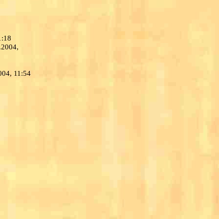
1:18
.2004,
004, 11:54