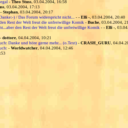
 egal
-
Theo Stuss
, 03.04.2004, 16:58
uss
, 03.04.2004, 17:13
-
Stephan
, 03.04.2004, 20:17
anke:-) / Das Forum widerspricht nicht...
-
- Elli -
, 03.04.2004, 20:40
den Rest der Welt freut die unfreiwillige Komik
-
Buche
, 03.04.2004, 2
t...aber den Rest der Welt freut die unfreiwillige Komik
-
- Elli -
, 03.04
-
dottore
, 04.04.2004, 10:21
such: Danke und höre gerne mehr... (o.Text)
-
CRASH_GURU
, 04.04.2
such:
-
Worldwatcher
, 04.04.2004, 12:46
:53