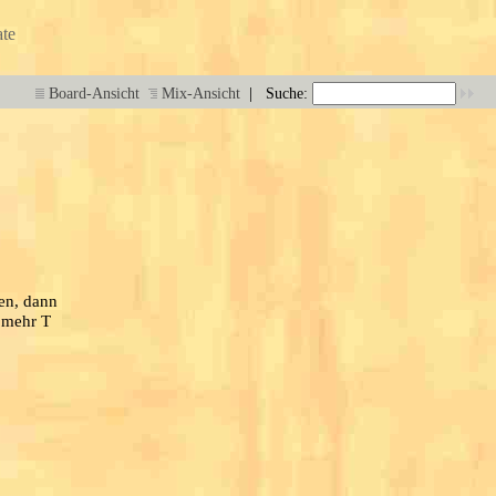
te
|
Board-Ansicht
Mix-Ansicht
Suche:
en, dann
r mehr T