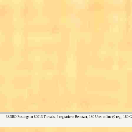
385880 Postings in 89913 Threads, 4 registrierte Benutzer, 180 User online (0 reg., 180 G