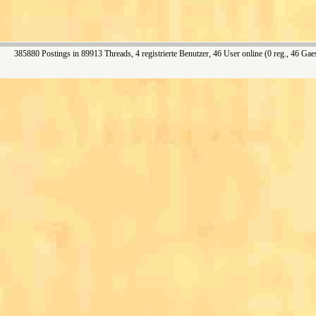
385880 Postings in 89913 Threads, 4 registrierte Benutzer, 46 User online (0 reg., 46 Gae