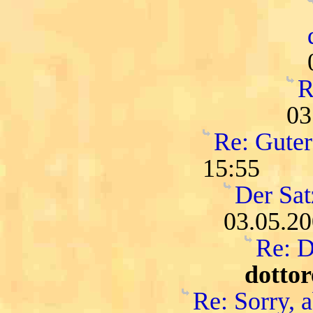
R
03
Re: Guter
15:55
Der Satz
03.05.20
Re: D
dottor
Re: Sorry, a