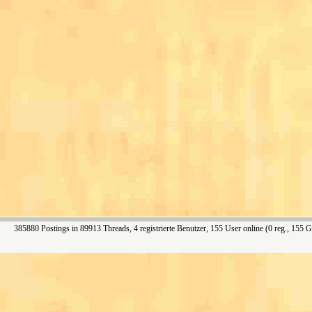
385880 Postings in 89913 Threads, 4 registrierte Benutzer, 155 User online (0 reg., 155 G