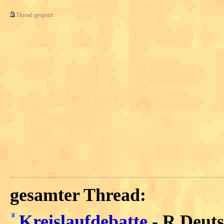
Thread gesperrt
gesamter Thread:
Kreislaufdebatte
-
R.Deut