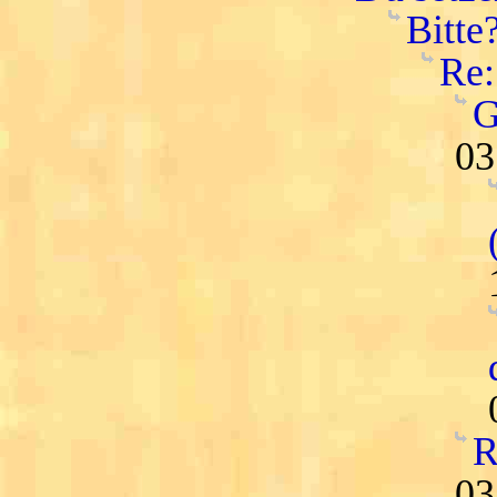
Bitte
Re:
G
03
R
03