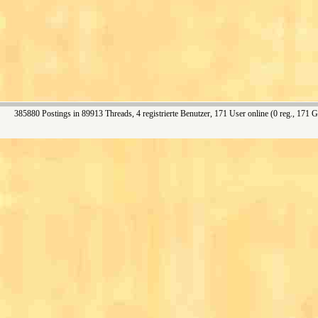
385880 Postings in 89913 Threads, 4 registrierte Benutzer, 171 User online (0 reg., 171 G