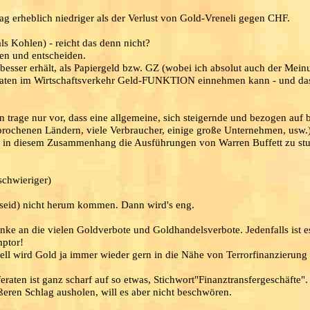
g erheblich niedriger als der Verlust von Gold-Vreneli gegen CHF.
ls Kohlen) - reicht das denn nicht?
sen und entscheiden.
besser erhält, als Papiergeld bzw. GZ (wobei ich absolut auch der Mein
aten im Wirtschaftsverkehr Geld-FUNKTION einnehmen kann - und das 
n trage nur vor, dass eine allgemeine, sich steigernde und bezogen auf
ochenen Ländern, viele Verbraucher, einige große Unternehmen, usw.) 
te in diesem Zusammenhang die Ausführungen von Warren Buffett zu st
schwieriger)
ngseid) nicht herum kommen. Dann wird's eng.
e an die vielen Goldverbote und Goldhandelsverbote. Jedenfalls ist e
mptor!
tuell wird Gold ja immer wieder gern in die Nähe von Terrorfinanzierung
ten ist ganz scharf auf so etwas, Stichwort"Finanztransfergeschäfte".
ßeren Schlag ausholen, will es aber nicht beschwören.