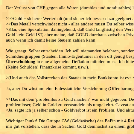
Der Verlust von CHF gegen alle Waren (durables und nondurables) la
>>>Gold = sicherer Werterhalt (und sicherlich besser dazu geeignet a
>>Das Metall verschwindet nicht - alles andere musst Du selber wis
>Klar, eine Spekulation dahingehend, daß Gold langfristig den Wert 
Gold kein Geld IST, aber meine, daß GOLD durchaus zwischen Priv
auch wenn ich damit keine Steuern zahlen kann.
Wie gesagt: Selbst entscheiden. Ich will niemanden belehren, sonder
Schuldnergruppen (Staaten, Immo-Eigentümer in den oft genug bespr
Überschuldung
in eine allgemeine Deflation münden muss. Ich bit
(Keine Schulden! Finanzkrise kommt, usw.).
>(Und auch das Vollstrecken des Staates in mein Bankkonto ist evt. 
Ja, aber Du wirst um eine Eidesstattliche Versicherung (Offenbaru
>>Das mit dem"problemlos zu Geld machen" war nicht gegeben. Denk
problemloser, Geld in Gold zu verwandeln als umgekehrt. Caveat e
>Ja, sagte ich ja selber schon - Goldverbot ist ein Problem. Und ak
Wichtiger Punkt! Die Gruppe GW (Geldwäsche) des BaFin mit 4 Refera
mir gut vorstellen, dass die in Sachen Gold demnächst zu einem grö