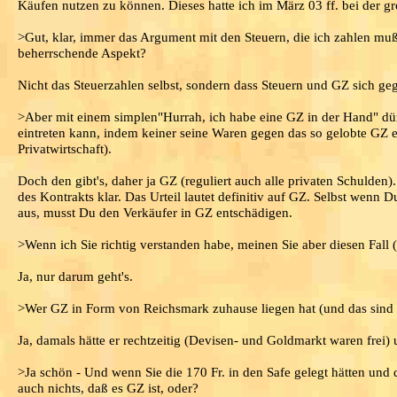
Käufen nutzen zu können. Dieses hatte ich im März 03 ff. bei der g
>Gut, klar, immer das Argument mit den Steuern, die ich zahlen muß
beherrschende Aspekt?
Nicht das Steuerzahlen selbst, sondern dass Steuern und GZ sich ge
>Aber mit einem simplen"Hurrah, ich habe eine GZ in der Hand" dü
eintreten kann, indem keiner seine Waren gegen das so gelobte GZ e
Privatwirtschaft).
Doch den gibt's, daher ja GZ (reguliert auch alle privaten Schulden
des Kontrakts klar. Das Urteil lautet definitiv auf GZ. Selbst wenn 
aus, musst Du den Verkäufer in GZ entschädigen.
>Wenn ich Sie richtig verstanden habe, meinen Sie aber diesen Fall 
Ja, nur darum geht's.
>Wer GZ in Form von Reichsmark zuhause liegen hat (und das sind nu
Ja, damals hätte er rechtzeitig (Devisen- und Goldmarkt waren frei
>Ja schön - Und wenn Sie die 170 Fr. in den Safe gelegt hätten und d
auch nichts, daß es GZ ist, oder?