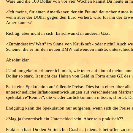
Ware und die 100 Dollar von vor vier Wochen kannst Du heute in m
>Ich meine, für einen Amerikaner, der ein Freund deutscher Autos i
wenn aber der DOllar gegen den Euro verliert, wird für ihn der Er
Amerikaners?
Richtig, aber nicht in sich. Es schwankt in anderen GZs.
>Zumindest im"Wert" im Sinne von Kaufkraft - oder nicht? Auch wenn
Scheine, die er für den neuen BMW aufwenden müßte, unterschiedli
Absolut klar.
>Und umgekehrt erinnere ich mich, wie teuer auf einmal meine ame
Dollar so stark. Ist nicht das Halten von Geld in Form eines GZ de
Es ist eine Spekulation auf fallende Preise. Dies ist in einer über al
unterschiedliche Inflationsentwicklungen auf verschiedenen Märkte
spekulative"Renner", die wieder zurückkommen müssen, shortet. Daz
Endgültig kann die Spekulation nur aufgehen, wenn sich die Preise a
>Mag ja theoretisch ein Unterschied sein. Aber rein praktisch??
Praktisch hast Du den Vorteil, bei Crashs a) niemals betroffen zu sei