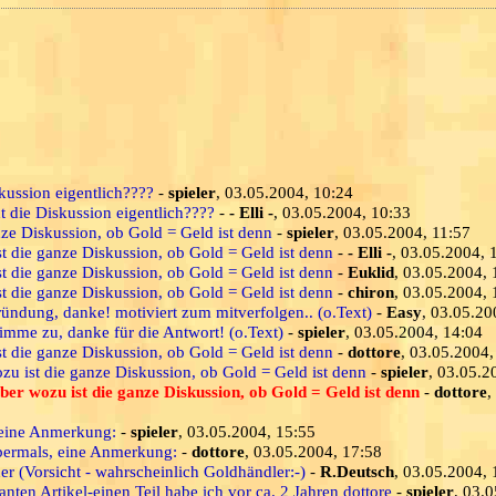
ussion eigentlich????
-
spieler
, 03.05.2004, 10:24
die Diskussion eigentlich????
-
- Elli -
, 03.05.2004, 10:33
anze Diskussion, ob Gold = Geld ist denn
-
spieler
, 03.05.2004, 11:57
st die ganze Diskussion, ob Gold = Geld ist denn
-
- Elli -
, 03.05.2004, 
st die ganze Diskussion, ob Gold = Geld ist denn
-
Euklid
, 03.05.2004, 
st die ganze Diskussion, ob Gold = Geld ist denn
-
chiron
, 03.05.2004, 
ründung, danke! motiviert zum mitverfolgen.. (o.Text)
-
Easy
, 03.05.20
timme zu, danke für die Antwort! (o.Text)
-
spieler
, 03.05.2004, 14:04
st die ganze Diskussion, ob Gold = Geld ist denn
-
dottore
, 03.05.2004,
ozu ist die ganze Diskussion, ob Gold = Geld ist denn
-
spieler
, 03.05.2
aber wozu ist die ganze Diskussion, ob Gold = Geld ist denn
-
dottore
,
eine Anmerkung:
-
spieler
, 03.05.2004, 15:55
bermals, eine Anmerkung:
-
dottore
, 03.05.2004, 17:58
er (Vorsicht - wahrscheinlich Goldhändler:-)
-
R.Deutsch
, 03.05.2004, 
anten Artikel-einen Teil habe ich vor ca. 2 Jahren dottore
-
spieler
, 03.