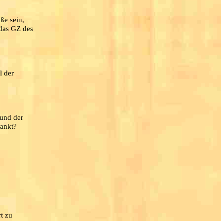
ße sein,
 das GZ des
l der
 und der
wankt?
rt zu