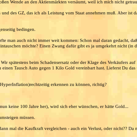
roßen Wende an den Aktienmärkten versäumt, weil ich mich nicht getrau
 und des GZ, das ich als Leistung vom Staat annehmen muß. Aber ist da
genseitig bedingen.
rfte man auch nicht immer weit kommen: Schon mal daran gedacht, daß 
intauschen möchte? Einen Zwang dafür gibt es ja umgekehrt nicht (in d
). Wir spätestens beim Schadensersatz oder der Klage des Verkäufers auf
Du einen Tausch Auto gegen 1 Kilo Gold vereinbart hast. Lieferst Du das
(HyperInflation)rechtzeitig erkennen zu können, richtig?
n keine 100 Jahre her), wird sich eher wünschen, er hätte Gold...
) umsteigen müssen.
ann mal die Kaufkraft vergleichen - auch ein Verlust, oder nicht?? Da n