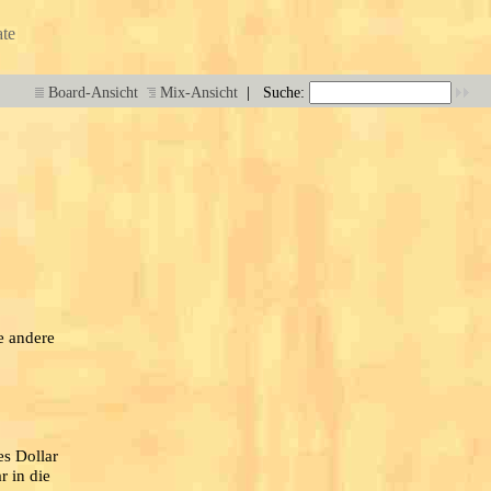
te
|
Board-Ansicht
Mix-Ansicht
Suche:
e andere
es Dollar
r in die