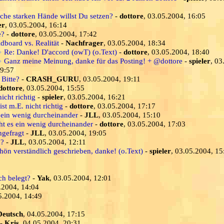
che starken Hände willst Du setzen?
-
dottore
, 03.05.2004, 16:05
er
, 03.05.2004, 16:14
e?
-
dottore
, 03.05.2004, 17:42
dboard vs. Realität
-
Nachfrager
, 03.05.2004, 18:34
Re: Danke! D'accord (owT) (o.Text)
-
dottore
, 03.05.2004, 18:40
Ganz meine Meinung, danke für das Posting! + @dottore
-
spieler
, 03
9:57
 Bitte?
-
CRASH_GURU
, 03.05.2004, 19:11
dottore
, 03.05.2004, 15:55
nicht richtig
-
spieler
, 03.05.2004, 16:21
ist m.E. nicht richtig
-
dottore
, 03.05.2004, 17:17
s ein wenig durcheinander
-
JLL
, 03.05.2004, 15:10
eht es ein wenig durcheinander
-
dottore
, 03.05.2004, 17:03
gefragt
-
JLL
, 03.05.2004, 19:05
h?
-
JLL
, 03.05.2004, 12:11
ön verständlich geschrieben, danke! (o.Text)
-
spieler
, 03.05.2004, 15
ch belegt?
-
Yak
, 03.05.2004, 12:01
.2004, 14:04
5.2004, 14:49
Deutsch
, 04.05.2004, 17:15
-
Kris
, 04.05.2004, 20:31