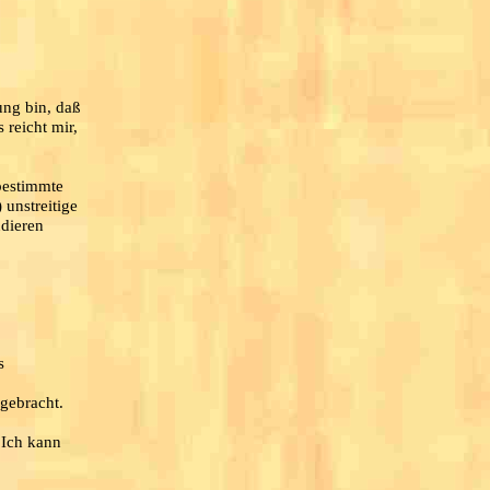
ung bin, daß
reicht mir,
 bestimmte
unstreitige
udieren
s
 gebracht.
 Ich kann