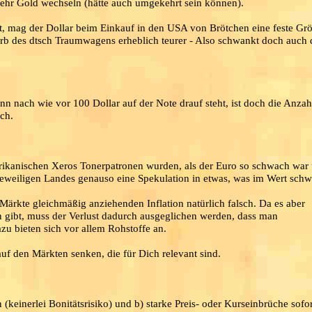
ehr Gold wechseln (hätte auch umgekehrt sein können).
st, mag der Dollar beim Einkauf in den USA von Brötchen eine feste Grö
werb des dtsch Traumwagens erheblich teurer - Also schwankt doch auch
 nach wie vor 100 Dollar auf der Note drauf steht, ist doch die Anzah
ch.
rikanischen Xeros Tonerpatronen wurden, als der Euro so schwach war
s jeweiligen Landes genauso eine Spekulation in etwas, was im Wert sch
le Märkte gleichmäßig anziehenden Inflation natürlich falsch. Da es aber
n gibt, muss der Verlust dadurch ausgeglichen werden, dass man
u bieten sich vor allem Rohstoffe an.
uf den Märkten senken, die für Dich relevant sind.
n (keinerlei Bonitätsrisiko) und b) starke Preis- oder Kurseinbrüche sofo