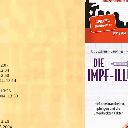
12:07
12:34
12:50
04, 13:14
 13:23
004, 13:59
14:40
05.2004,