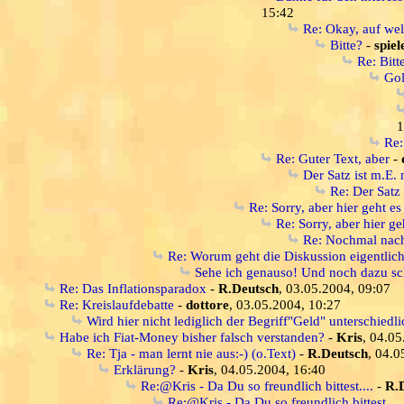
15:42
Re: Okay, auf wel
Bitte?
-
spiel
Re: Bitt
Gol
1
Re:
Re: Guter Text, aber
-
Der Satz ist m.E. 
Re: Der Satz 
Re: Sorry, aber hier geht e
Re: Sorry, aber hier g
Re: Nochmal nach
Re: Worum geht die Diskussion eigentlic
Sehe ich genauso! Und noch dazu sch
Re: Das Inflationsparadox
-
R.Deutsch
, 03.05.2004, 09:07
Re: Kreislaufdebatte
-
dottore
, 03.05.2004, 10:27
Wird hier nicht lediglich der Begriff"Geld" unterschiedli
Habe ich Fiat-Money bisher falsch verstanden?
-
Kris
, 04.05
Re: Tja - man lernt nie aus:-) (o.Text)
-
R.Deutsch
, 04.0
Erklärung?
-
Kris
, 04.05.2004, 16:40
Re:@Kris - Da Du so freundlich bittest....
-
R.
Re:@Kris - Da Du so freundlich bittest....