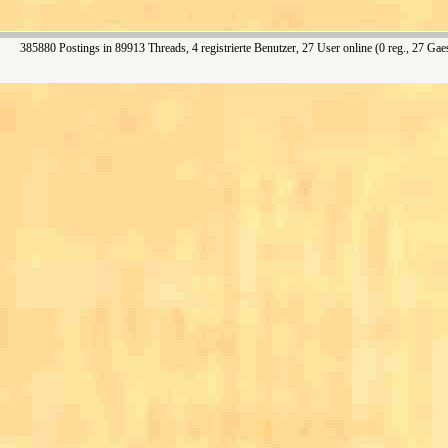
385880 Postings in 89913 Threads, 4 registrierte Benutzer, 27 User online (0 reg., 27 Gae