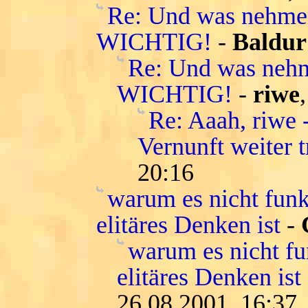
Re: Und was nehm
WICHTIG!
-
Baldur
Re: Und was neh
WICHTIG!
-
riwe
Re: Aaah, riwe 
Vernunft weiter 
20:16
warum es nicht funkt
elitäres Denken ist
-
warum es nicht fun
elitäres Denken is
26.08.2001, 16:37