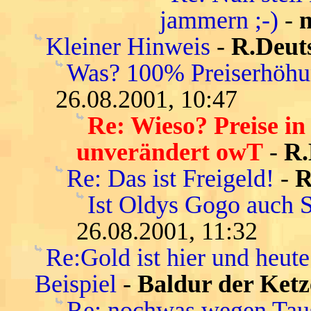
jammern ;-)
-
n
Kleiner Hinweis
-
R.Deut
Was? 100% Preiserhöhu
26.08.2001, 10:47
Re: Wieso? Preise in
unverändert owT
-
R.
Re: Das ist Freigeld!
-
R
Ist Oldys Gogo auch 
26.08.2001, 11:32
Re:Gold ist hier und heute
Beispiel
-
Baldur der Ketz
Re: nochwas wegen Tau