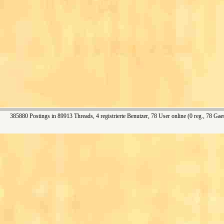
385880 Postings in 89913 Threads, 4 registrierte Benutzer, 78 User online (0 reg., 78 Gae