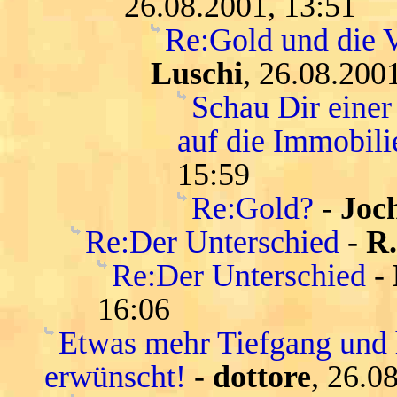
26.08.2001, 13:51
Re:Gold und die V
Luschi
, 26.08.200
Schau Dir einer
auf die Immobil
15:59
Re:Gold?
-
Joc
Re:Der Unterschied
-
R
Re:Der Unterschied
-
16:06
Etwas mehr Tiefgang und 
erwünscht!
-
dottore
, 26.0