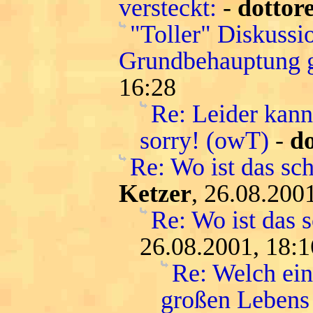
versteckt:
-
dottor
"Toller" Diskussi
Grundbehauptung g
16:28
Re: Leider kann
sorry! (owT)
-
do
Re: Wo ist das sc
Ketzer
, 26.08.200
Re: Wo ist das 
26.08.2001, 18:1
Re: Welch ein
großen Lebens