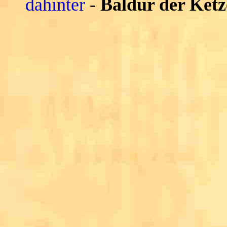
dahinter
-
Baldur der Ketz