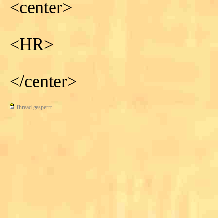
<center>
<HR>
</center>
Thread gesperrt