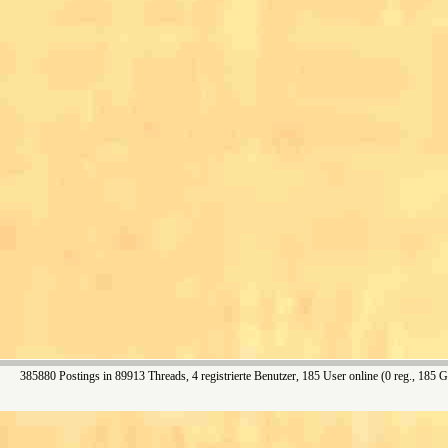
385880 Postings in 89913 Threads, 4 registrierte Benutzer, 185 User online (0 reg., 185 G