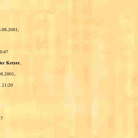
6.08.2001,
20:47
der Ketzer
,
08.2001,
, 21:20
27