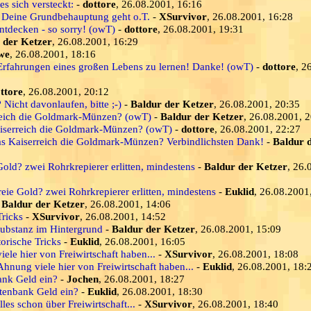
es sich versteckt:
-
dottore
, 26.08.2001, 16:16
an Deine Grundbehauptung geht o.T.
-
XSurvivor
, 26.08.2001, 16:28
ntdecken - so sorry! (owT)
-
dottore
, 26.08.2001, 19:31
 der Ketzer
, 26.08.2001, 16:29
we
, 26.08.2001, 18:16
Erfahrungen eines großen Lebens zu lernen! Danke! (owT)
-
dottore
, 2
ttore
, 26.08.2001, 20:12
 Nicht davonlaufen, bitte ;-)
-
Baldur der Ketzer
, 26.08.2001, 20:35
reich die Goldmark-Münzen? (owT)
-
Baldur der Ketzer
, 26.08.2001, 
aiserreich die Goldmark-Münzen? (owT)
-
dottore
, 26.08.2001, 22:27
as Kaiserreich die Goldmark-Münzen? Verbindlichsten Dank!
-
Baldur 
Gold? zwei Rohrkrepierer erlitten, mindestens
-
Baldur der Ketzer
, 26.
reie Gold? zwei Rohrkrepierer erlitten, mindestens
-
Euklid
, 26.08.2001
-
Baldur der Ketzer
, 26.08.2001, 14:06
Tricks
-
XSurvivor
, 26.08.2001, 14:52
ubstanz im Hintergrund
-
Baldur der Ketzer
, 26.08.2001, 15:09
orische Tricks
-
Euklid
, 26.08.2001, 16:05
ele hier von Freiwirtschaft haben...
-
XSurvivor
, 26.08.2001, 18:08
hnung viele hier von Freiwirtschaft haben...
-
Euklid
, 26.08.2001, 18:
ank Geld ein?
-
Jochen
, 26.08.2001, 18:27
otenbank Geld ein?
-
Euklid
, 26.08.2001, 18:30
lles schon über Freiwirtschaft...
-
XSurvivor
, 26.08.2001, 18:40