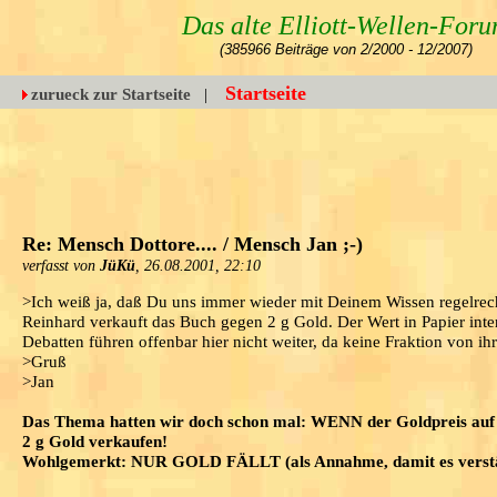
Das alte Elliott-Wellen-For
(385966 Beiträge von 2/2000 - 12/2007)
Startseite
zurueck zur Startseite
|
Re: Mensch Dottore.... / Mensch Jan ;-)
verfasst von
JüKü
, 26.08.2001, 22:10
>Ich weiß ja, daß Du uns immer wieder mit Deinem Wissen regelrech
Reinhard verkauft das Buch gegen 2 g Gold. Der Wert in Papier int
Debatten führen offenbar hier nicht weiter, da keine Fraktion von i
>Gruß
>Jan
Das Thema hatten wir doch schon mal: WENN der Goldpreis auf
2 g Gold verkaufen!
Wohlgemerkt: NUR GOLD FÄLLT (als Annahme, damit es verstän