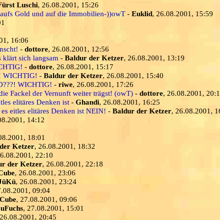
Fürst Luschi
, 26.08.2001, 15:26
 aufs Gold und auf die Immobilien-))owT
-
Euklid
, 26.08.2001, 15:59
01
01, 16:06
nscht!
-
dottore
, 26.08.2001, 12:56
 klärt sich langsam
-
Baldur der Ketzer
, 26.08.2001, 13:19
ICHTIG!
-
dottore
, 26.08.2001, 15:17
?! WICHTIG!
-
Baldur der Ketzer
, 26.08.2001, 15:40
LD???! WICHTIG!
-
riwe
, 26.08.2001, 17:26
die Fackel der Vernunft weiter trägst! (owT)
-
dottore
, 26.08.2001, 20:
tles elitäres Denken ist
-
Ghandi
, 26.08.2001, 16:25
es eitles elitäres Denken ist NEIN!
-
Baldur der Ketzer
, 26.08.2001, 1
08.2001, 14:12
.08.2001, 18:01
der Ketzer
, 26.08.2001, 18:32
26.08.2001, 22:10
ur der Ketzer
, 26.08.2001, 22:18
Cube
, 26.08.2001, 23:06
JüKü
, 26.08.2001, 23:24
7.08.2001, 09:04
sCube
, 27.08.2001, 09:06
auFuchs
, 27.08.2001, 15:01
 26.08.2001, 20:45