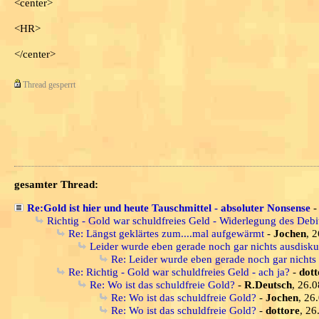
<center>
<HR>
</center>
Thread gesperrt
gesamter Thread:
Re:Gold ist hier und heute Tauschmittel - absoluter Nonsense
Richtig - Gold war schuldfreies Geld - Widerlegung des Debi
Re: Längst geklärtes zum....mal aufgewärmt
-
Jochen
, 
Leider wurde eben gerade noch gar nichts ausdiskuti
Re: Leider wurde eben gerade noch gar nichts a
Re: Richtig - Gold war schuldfreies Geld - ach ja?
-
dott
Re: Wo ist das schuldfreie Gold?
-
R.Deutsch
, 26.
Re: Wo ist das schuldfreie Gold?
-
Jochen
, 26
Re: Wo ist das schuldfreie Gold?
-
dottore
, 26