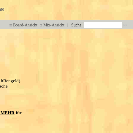
te
|
Board-Ansicht
Mix-Ansicht
Suche:
WAhRengeld).
ische
 MEHR
für