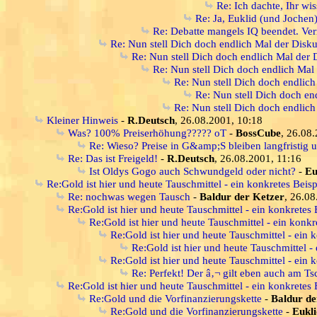
Re: Ich dachte, Ihr wis
Re: Ja, Euklid (und Jochen
Re: Debatte mangels IQ beendet. Verr
Re: Nun stell Dich doch endlich Mal der Disku
Re: Nun stell Dich doch endlich Mal der 
Re: Nun stell Dich doch endlich Mal
Re: Nun stell Dich doch endlich
Re: Nun stell Dich doch en
Re: Nun stell Dich doch endlich
Kleiner Hinweis
-
R.Deutsch
, 26.08.2001, 10:18
Was? 100% Preiserhöhung????? oT
-
BossCube
, 26.08
Re: Wieso? Preise in G&amp;S bleiben langfristig
Re: Das ist Freigeld!
-
R.Deutsch
, 26.08.2001, 11:16
Ist Oldys Gogo auch Schwundgeld oder nicht?
-
Eu
Re:Gold ist hier und heute Tauschmittel - ein konkretes Beisp
Re: nochwas wegen Tausch
-
Baldur der Ketzer
, 26.08
Re:Gold ist hier und heute Tauschmittel - ein konkretes 
Re:Gold ist hier und heute Tauschmittel - ein konkr
Re:Gold ist hier und heute Tauschmittel - ein 
Re:Gold ist hier und heute Tauschmittel - 
Re:Gold ist hier und heute Tauschmittel - ein 
Re: Perfekt! Der â‚¬ gilt eben auch am T
Re:Gold ist hier und heute Tauschmittel - ein konkretes 
Re:Gold und die Vorfinanzierungskette
-
Baldur de
Re:Gold und die Vorfinanzierungskette
-
Eukli