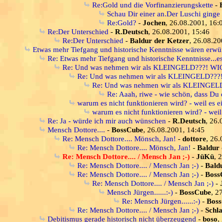
Re:Gold und die Vorfinanzierungskette
-
Schau Dir einer an.Der Luschi ginge
Re:Gold?
-
Jochen
, 26.08.2001, 16:
Re:Der Unterschied
-
R.Deutsch
, 26.08.2001, 15:46
Re:Der Unterschied
-
Baldur der Ketzer
, 26.08.20
Etwas mehr Tiefgang und historische Kenntnisse wären erwü
Re: Etwas mehr Tiefgang und historische Kenntnisse...es
Re: Und was nehmen wir als KLEINGELD???! W
Re: Und was nehmen wir als KLEINGELD??
Re: Und was nehmen wir als KLEINGE
Re: Aaah, riwe - wie schön, dass Du 
warum es nicht funktionieren wird? - weil es ei
warum es nicht funktionieren wird? - weil 
Re: Ja - würde ich mir auch wünschen
-
R.Deutsch
, 26.
Mensch Dottore....
-
BossCube
, 26.08.2001, 14:45
Re: Mensch Dottore.... Mönsch, Jan!
-
dottore
, 26
Re: Mensch Dottore.... Mönsch, Jan!
-
Baldur 
Re: Mensch Dottore.... / Mensch Jan ;-)
-
JüKü
, 
Re: Mensch Dottore.... / Mensch Jan ;-)
-
Bald
Re: Mensch Dottore.... / Mensch Jan ;-)
-
Boss
Re: Mensch Dottore.... / Mensch Jan ;-)
-
Mensch Jürgen......:-)
-
BossCube
, 2
Re: Mensch Jürgen......:-)
-
Bos
Re: Mensch Dottore.... / Mensch Jan ;-)
-
Schl
Debitismus gerade historisch nicht überzeugend
-
boso
,