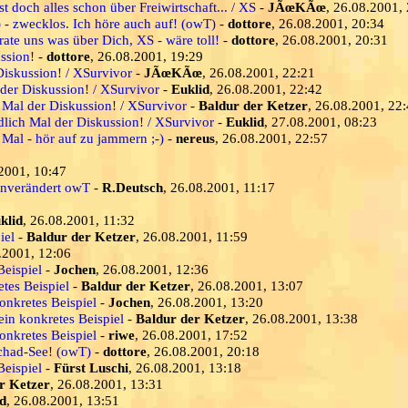
st doch alles schon über Freiwirtschaft... / XS
-
JÃœKÃœ
, 26.08.2001,
) - zwecklos. Ich höre auch auf! (owT)
-
dottore
, 26.08.2001, 20:34
ate uns was über Dich, XS - wäre toll!
-
dottore
, 26.08.2001, 20:31
ssion!
-
dottore
, 26.08.2001, 19:29
Diskussion! / XSurvivor
-
JÃœKÃœ
, 26.08.2001, 22:21
 der Diskussion! / XSurvivor
-
Euklid
, 26.08.2001, 22:42
 Mal der Diskussion! / XSurvivor
-
Baldur der Ketzer
, 26.08.2001, 22
dlich Mal der Diskussion! / XSurvivor
-
Euklid
, 27.08.2001, 08:23
 Mal - hör auf zu jammern ;-)
-
nereus
, 26.08.2001, 22:57
.2001, 10:47
 unverändert owT
-
R.Deutsch
, 26.08.2001, 11:17
klid
, 26.08.2001, 11:32
iel
-
Baldur der Ketzer
, 26.08.2001, 11:59
.2001, 12:06
Beispiel
-
Jochen
, 26.08.2001, 12:36
etes Beispiel
-
Baldur der Ketzer
, 26.08.2001, 13:07
konkretes Beispiel
-
Jochen
, 26.08.2001, 13:20
ein konkretes Beispiel
-
Baldur der Ketzer
, 26.08.2001, 13:38
konkretes Beispiel
-
riwe
, 26.08.2001, 17:52
schad-See! (owT)
-
dottore
, 26.08.2001, 20:18
Beispiel
-
Fürst Luschi
, 26.08.2001, 13:18
r Ketzer
, 26.08.2001, 13:31
d
, 26.08.2001, 13:51