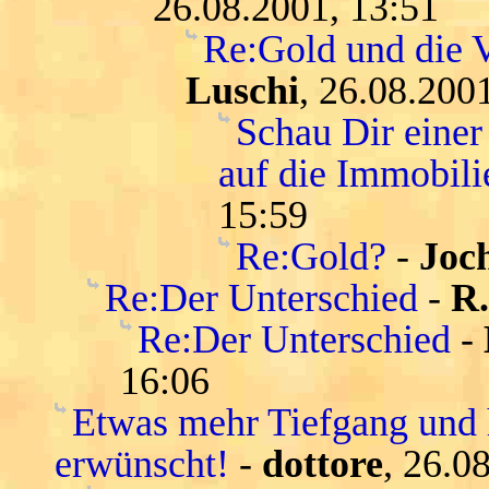
26.08.2001, 13:51
Re:Gold und die V
Luschi
, 26.08.200
Schau Dir einer
auf die Immobil
15:59
Re:Gold?
-
Joc
Re:Der Unterschied
-
R
Re:Der Unterschied
-
16:06
Etwas mehr Tiefgang und 
erwünscht!
-
dottore
, 26.0