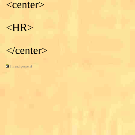
<center>
<HR>
</center>
Thread gesperrt