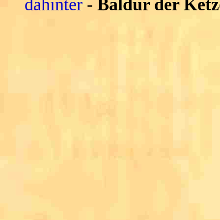
dahinter
-
Baldur der Ketz