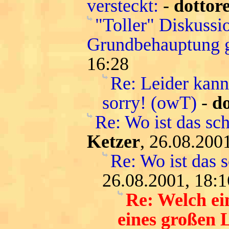
versteckt:
-
dottor
"Toller" Diskussi
Grundbehauptung g
16:28
Re: Leider kann
sorry! (owT)
-
do
Re: Wo ist das sc
Ketzer
, 26.08.200
Re: Wo ist das 
26.08.2001, 18:1
Re: Welch ei
eines großen 