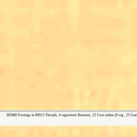
385880 Postings in 89913 Threads, 4 registrierte Benutzer, 25 User online (0 reg., 25 Gae