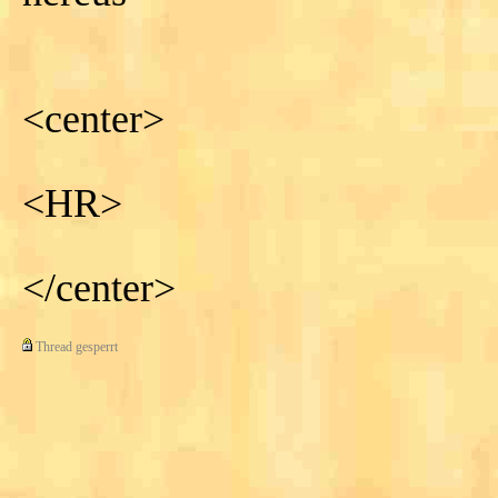
<center>
<HR>
</center>
Thread gesperrt