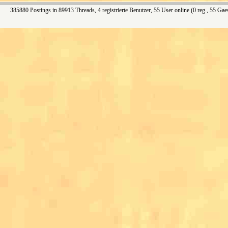
385880 Postings in 89913 Threads, 4 registrierte Benutzer, 55 User online (0 reg., 55 Gae