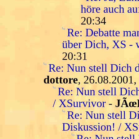
höre auch au
20:34
Re: Debatte man
über Dich, XS - w
20:31
Re: Nun stell Dich 
dottore
, 26.08.2001,
Re: Nun stell Dic
/ XSurvivor
-
JÃœ
Re: Nun stell D
Diskussion! / XS
Re: Nun stell