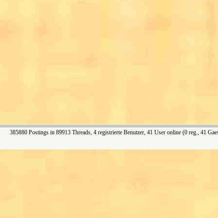
385880 Postings in 89913 Threads, 4 registrierte Benutzer, 41 User online (0 reg., 41 Gae