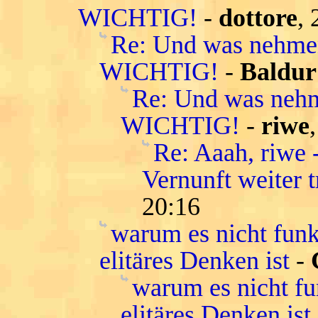
WICHTIG!
-
dottore
,
Re: Und was nehm
WICHTIG!
-
Baldur
Re: Und was neh
WICHTIG!
-
riwe
Re: Aaah, riwe 
Vernunft weiter 
20:16
warum es nicht funkt
elitäres Denken ist
-
warum es nicht fun
elitäres Denken is