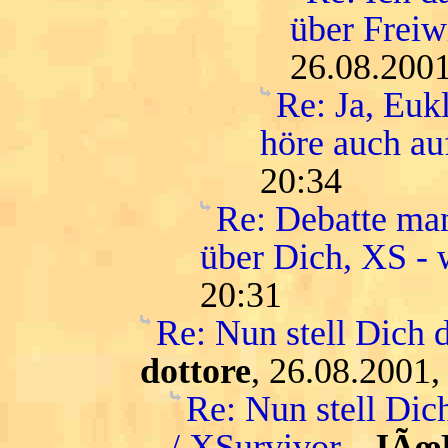
über Freiwi
26.08.2001
Re: Ja, Euk
höre auch au
20:34
Re: Debatte man
über Dich, XS - w
20:31
Re: Nun stell Dich 
dottore
, 26.08.2001,
Re: Nun stell Dic
/ XSurvivor
-
JÃœ