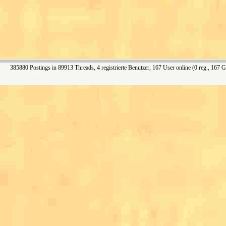
385880 Postings in 89913 Threads, 4 registrierte Benutzer, 167 User online (0 reg., 167 G