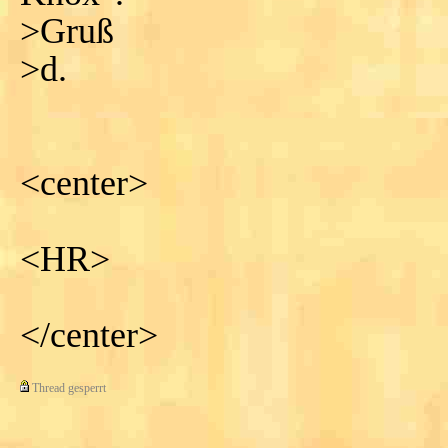
>Gruß
>d.
<center>
<HR>
</center>
Thread gesperrt