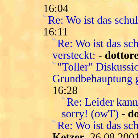
16:04
Re: Wo ist das schu
16:11
Re: Wo ist das sch
versteckt:
-
dottor
"Toller" Diskussi
Grundbehauptung g
16:28
Re: Leider kann
sorry! (owT)
-
do
Re: Wo ist das sc
Ketzer
, 26.08.200