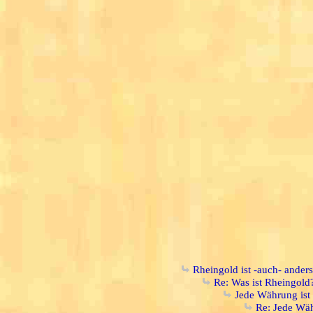
Rheingold ist -auch- ander
Re: Was ist Rheingold
Jede Währung ist
Re: Jede Wäh