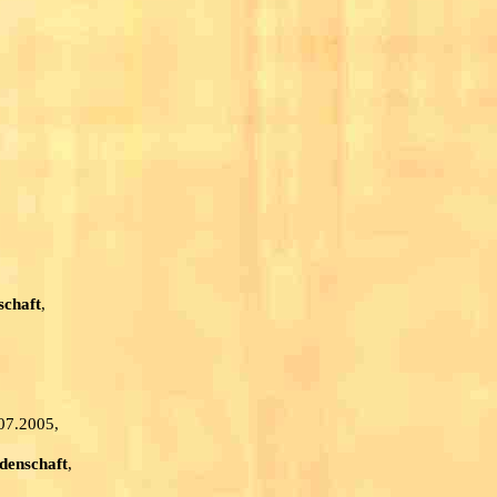
schaft
,
.07.2005,
denschaft
,