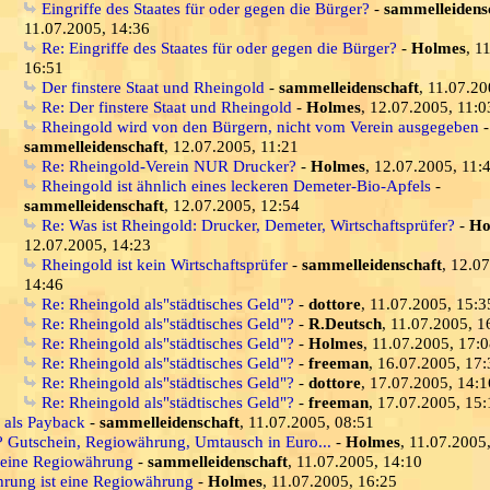
Eingriffe des Staates für oder gegen die Bürger?
-
sammelleidens
11.07.2005, 14:36
Re: Eingriffe des Staates für oder gegen die Bürger?
-
Holmes
, 1
16:51
Der finstere Staat und Rheingold
-
sammelleidenschaft
, 11.07.20
Re: Der finstere Staat und Rheingold
-
Holmes
, 12.07.2005, 11:0
Rheingold wird von den Bürgern, nicht vom Verein ausgegeben
-
sammelleidenschaft
, 12.07.2005, 11:21
Re: Rheingold-Verein NUR Drucker?
-
Holmes
, 12.07.2005, 11:
Rheingold ist ähnlich eines leckeren Demeter-Bio-Apfels
-
sammelleidenschaft
, 12.07.2005, 12:54
Re: Was ist Rheingold: Drucker, Demeter, Wirtschaftsprüfer?
-
Ho
12.07.2005, 14:23
Rheingold ist kein Wirtschaftsprüfer
-
sammelleidenschaft
, 12.0
14:46
Re: Rheingold als"städtisches Geld"?
-
dottore
, 11.07.2005, 15:3
Re: Rheingold als"städtisches Geld"?
-
R.Deutsch
, 11.07.2005, 1
Re: Rheingold als"städtisches Geld"?
-
Holmes
, 11.07.2005, 17:
Re: Rheingold als"städtisches Geld"?
-
freeman
, 16.07.2005, 17:
Re: Rheingold als"städtisches Geld"?
-
dottore
, 17.07.2005, 14:1
Re: Rheingold als"städtisches Geld"?
-
freeman
, 17.07.2005, 15:
s als Payback
-
sammelleidenschaft
, 11.07.2005, 08:51
? Gutschein, Regiowährung, Umtausch in Euro...
-
Holmes
, 11.07.2005
 eine Regiowährung
-
sammelleidenschaft
, 11.07.2005, 14:10
rung ist eine Regiowährung
-
Holmes
, 11.07.2005, 16:25