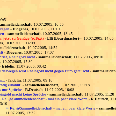
09:51
sammelleidenschaft
, 10.07.2005, 10:55
Fragen
-
Diogenes
, 10.07.2005, 11:19
ten
-
sammelleidenschaft
, 10.07.2005, 13:45
r jetzt zu Genüge (o.Text)
-
Elli (Boardmaster)--
, 10.07.2005, 14:05
es
, 10.07.2005, 14:09
elleidenschaft
, 10.07.2005, 14:52
ft
-
Diogenes
, 10.07.2005, 17:07
brief, Rheingold nicht
-
sammelleidenschaft
, 11.07.2005, 09:10
s
, 10.07.2005, 17:30
-
fridolin
, 11.07.2005, 08:42
d deswegen wird Rheingold nicht gegen Euro getauscht
-
sammelleiden
...
-
fridolin
, 11.07.2005, 09:10
chtig erkannt!
-
sammelleidenschaft
, 11.07.2005, 09:18
s nur Sprüche
-
R.Deutsch
, 11.07.2005, 10:08
ingold macht keine Sprüche
-
sammelleidenschaft
, 11.07.2005, 11:28
Re: @Sammelleidenschaft - mal ein paar klare Worte
-
R.Deutsch
, 11
3:10
Re: @Sammelleidenschaft - mal ein paar klare Worte
-
sammellei
11.07.2005, 13:32