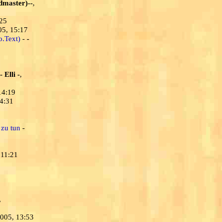
dmaster)--
,
:25
05, 15:17
o.Text)
-
-
- Elli -
,
14:19
14:31
 zu tun
-
 11:21
,
2005, 13:53