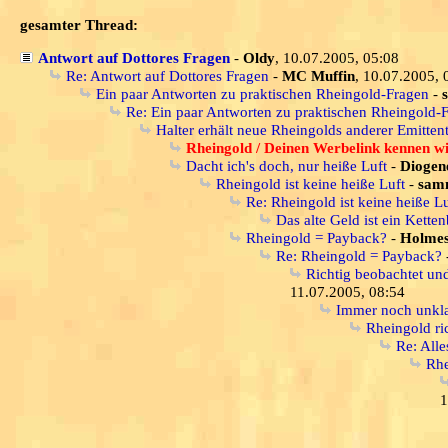
gesamter Thread:
Antwort auf Dottores Fragen
-
Oldy
, 10.07.2005, 05:08
Re: Antwort auf Dottores Fragen
-
MC Muffin
, 10.07.2005, 
Ein paar Antworten zu praktischen Rheingold-Fragen
-
Re: Ein paar Antworten zu praktischen Rheingold-
Halter erhält neue Rheingolds anderer Emitten
Rheingold / Deinen Werbelink kennen wi
Dacht ich's doch, nur heiße Luft
-
Diogen
Rheingold ist keine heiße Luft
-
samm
Re: Rheingold ist keine heiße Lu
Das alte Geld ist ein Ketten
Rheingold = Payback?
-
Holme
Re: Rheingold = Payback?
Richtig beobachtet un
11.07.2005, 08:54
Immer noch unklar
Rheingold ri
Re: Alle
Rhe
1