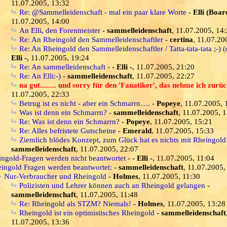
11.07.2005, 13:32
Re: @Sammelleidenschaft - mal ein paar klare Worte
-
Elli (Boar
11.07.2005, 14:00
An Elli, den Forenmeister
-
sammelleidenschaft
, 11.07.2005, 14
Re: An Rheingold den Sammelleidenschaftler
-
certina
, 11.07.20
Re: An Rheingold den Sammelleidenschaftler / Tatta-tata-tata ;-) (
Elli -
, 11.07.2005, 19:24
Re: An sammelleidenschaft
-
- Elli -
, 11.07.2005, 21:20
Re: An Elli:-)
-
sammelleidenschaft
, 11.07.2005, 22:27
na gut........ und sorry für den 'Fanatiker', das nehme ich zurü
11.07.2005, 22:33
Betrug ist es nicht - aber ein Schmarrn….
-
Popeye
, 11.07.2005, 
Was ist denn ein Schmarrn?
-
sammelleidenschaft
, 11.07.2005, 
Re: Was ist denn ein Schmarrn?
-
Popeye
, 11.07.2005, 15:21
Re: Alles befristete Gutscheine
-
Emerald
, 11.07.2005, 15:33
Ziemlich blödes Konzept, zum Glück hat es nichts mit Rheingold
sammelleidenschaft
, 11.07.2005, 22:07
ingold-Fragen werden nicht beantwortet
-
- Elli -
, 11.07.2005, 11:04
ingold Fragen werden beantwortet:
-
sammelleidenschaft
, 11.07.2005,
Nur-Verbraucher und Rheingold
-
Holmes
, 11.07.2005, 11:30
Polizisten und Lehrer können auch an Rheingold gelangen
-
sammelleidenschaft
, 11.07.2005, 11:48
Re: Rheingold als STZM? Niemals!
-
Holmes
, 11.07.2005, 13:28
Rheingold ist ein optimistisches Rheingold
-
sammelleidenschaft
11.07.2005, 13:36