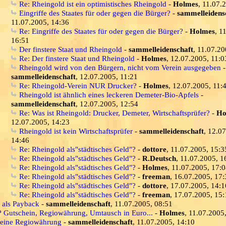
Re: Rheingold ist ein optimistisches Rheingold
-
Holmes
, 11.07.
Eingriffe des Staates für oder gegen die Bürger?
-
sammelleidens
11.07.2005, 14:36
Re: Eingriffe des Staates für oder gegen die Bürger?
-
Holmes
, 1
16:51
Der finstere Staat und Rheingold
-
sammelleidenschaft
, 11.07.20
Re: Der finstere Staat und Rheingold
-
Holmes
, 12.07.2005, 11:0
Rheingold wird von den Bürgern, nicht vom Verein ausgegeben
-
sammelleidenschaft
, 12.07.2005, 11:21
Re: Rheingold-Verein NUR Drucker?
-
Holmes
, 12.07.2005, 11:
Rheingold ist ähnlich eines leckeren Demeter-Bio-Apfels
-
sammelleidenschaft
, 12.07.2005, 12:54
Re: Was ist Rheingold: Drucker, Demeter, Wirtschaftsprüfer?
-
Ho
12.07.2005, 14:23
Rheingold ist kein Wirtschaftsprüfer
-
sammelleidenschaft
, 12.0
14:46
Re: Rheingold als"städtisches Geld"?
-
dottore
, 11.07.2005, 15:3
Re: Rheingold als"städtisches Geld"?
-
R.Deutsch
, 11.07.2005, 1
Re: Rheingold als"städtisches Geld"?
-
Holmes
, 11.07.2005, 17:
Re: Rheingold als"städtisches Geld"?
-
freeman
, 16.07.2005, 17:
Re: Rheingold als"städtisches Geld"?
-
dottore
, 17.07.2005, 14:1
Re: Rheingold als"städtisches Geld"?
-
freeman
, 17.07.2005, 15:
s als Payback
-
sammelleidenschaft
, 11.07.2005, 08:51
? Gutschein, Regiowährung, Umtausch in Euro...
-
Holmes
, 11.07.2005
 eine Regiowährung
-
sammelleidenschaft
, 11.07.2005, 14:10