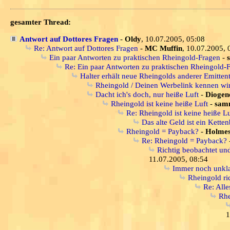
gesamter Thread:
Antwort auf Dottores Fragen
-
Oldy
, 10.07.2005, 05:08
Re: Antwort auf Dottores Fragen
-
MC Muffin
, 10.07.2005, 
Ein paar Antworten zu praktischen Rheingold-Fragen
-
Re: Ein paar Antworten zu praktischen Rheingold-
Halter erhält neue Rheingolds anderer Emitten
Rheingold / Deinen Werbelink kennen wir 
Dacht ich's doch, nur heiße Luft
-
Diogen
Rheingold ist keine heiße Luft
-
samm
Re: Rheingold ist keine heiße Lu
Das alte Geld ist ein Ketten
Rheingold = Payback?
-
Holme
Re: Rheingold = Payback?
Richtig beobachtet un
11.07.2005, 08:54
Immer noch unklar
Rheingold ri
Re: Alle
Rhe
1