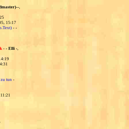
dmaster)--
,
:25
05, 15:17
o.Text)
-
-
ck
-
- Elli -
,
14:19
14:31
 zu tun
-
 11:21
,