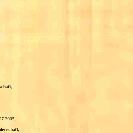
schaft
,
.07.2005,
denschaft
,