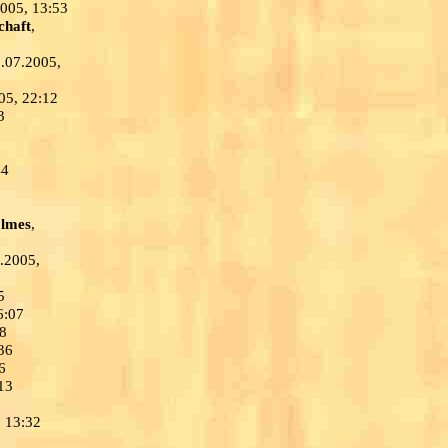
2005, 13:53
chaft
,
1.07.2005,
05, 22:12
3
44
lmes
,
7.2005,
5
6:07
08
36
6
13
, 13:32