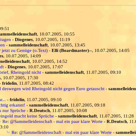
09:51
sammelleidenschaft
, 10.07.2005, 10:55
Fragen
-
Diogenes
, 10.07.2005, 11:19
ten
-
sammelleidenschaft
, 10.07.2005, 13:45
jetzt zu Genüge (o.Text)
-
Elli (Boardmaster)--
, 10.07.2005, 14:05
es
, 10.07.2005, 14:09
elleidenschaft
, 10.07.2005, 14:52
ft
-
Diogenes
, 10.07.2005, 17:07
brief, Rheingold nicht
-
sammelleidenschaft
, 11.07.2005, 09:10
s
, 10.07.2005, 17:30
-
fridolin
, 11.07.2005, 08:42
d deswegen wird Rheingold nicht gegen Euro getauscht
-
sammelleiden
...
-
fridolin
, 11.07.2005, 09:10
chtig erkannt!
-
sammelleidenschaft
, 11.07.2005, 09:18
s nur Sprüche
-
R.Deutsch
, 11.07.2005, 10:08
ingold macht keine Sprüche
-
sammelleidenschaft
, 11.07.2005, 11:28
Re: @Sammelleidenschaft - mal ein paar klare Worte
-
R.Deutsch
, 11
3:10
Re: @Sammelleidenschaft - mal ein paar klare Worte
-
sammellei