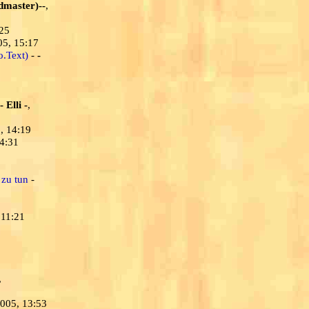
dmaster)--
,
:25
05, 15:17
o.Text)
-
-
- Elli -
,
, 14:19
14:31
 zu tun
-
 11:21
,
2005, 13:53