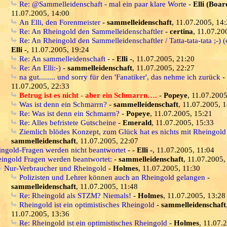
Re: @Sammelleidenschaft - mal ein paar klare Worte
-
Elli (Boar
11.07.2005, 14:00
An Elli, den Forenmeister
-
sammelleidenschaft
, 11.07.2005, 14
Re: An Rheingold den Sammelleidenschaftler
-
certina
, 11.07.20
Re: An Rheingold den Sammelleidenschaftler / Tatta-tata-tata ;-) (
Elli -
, 11.07.2005, 19:24
Re: An sammelleidenschaft
-
- Elli -
, 11.07.2005, 21:20
Re: An Elli:-)
-
sammelleidenschaft
, 11.07.2005, 22:27
na gut........ und sorry für den 'Fanatiker', das nehme ich zurück
-
11.07.2005, 22:33
Betrug ist es nicht - aber ein Schmarrn….
-
Popeye
, 11.07.2005
Was ist denn ein Schmarrn?
-
sammelleidenschaft
, 11.07.2005, 
Re: Was ist denn ein Schmarrn?
-
Popeye
, 11.07.2005, 15:21
Re: Alles befristete Gutscheine
-
Emerald
, 11.07.2005, 15:33
Ziemlich blödes Konzept, zum Glück hat es nichts mit Rheingold
sammelleidenschaft
, 11.07.2005, 22:07
ingold-Fragen werden nicht beantwortet
-
- Elli -
, 11.07.2005, 11:04
ingold Fragen werden beantwortet:
-
sammelleidenschaft
, 11.07.2005,
Nur-Verbraucher und Rheingold
-
Holmes
, 11.07.2005, 11:30
Polizisten und Lehrer können auch an Rheingold gelangen
-
sammelleidenschaft
, 11.07.2005, 11:48
Re: Rheingold als STZM? Niemals!
-
Holmes
, 11.07.2005, 13:28
Rheingold ist ein optimistisches Rheingold
-
sammelleidenschaft
11.07.2005, 13:36
Re: Rheingold ist ein optimistisches Rheingold
-
Holmes
, 11.07.