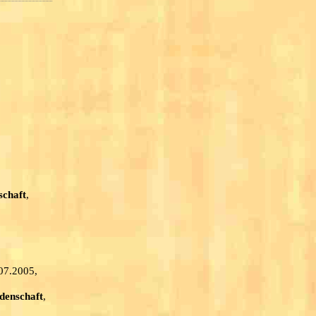
schaft
,
.07.2005,
denschaft
,