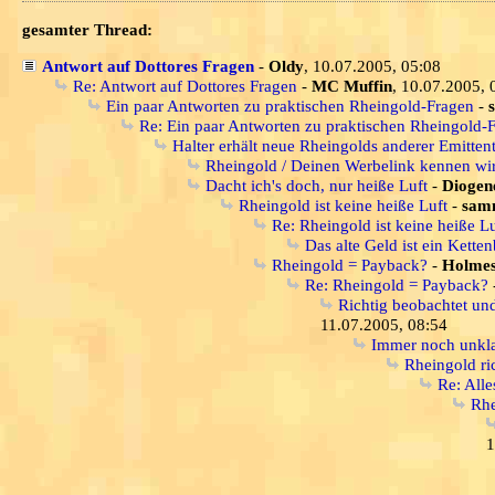
gesamter Thread:
Antwort auf Dottores Fragen
-
Oldy
, 10.07.2005, 05:08
Re: Antwort auf Dottores Fragen
-
MC Muffin
, 10.07.2005, 
Ein paar Antworten zu praktischen Rheingold-Fragen
-
Re: Ein paar Antworten zu praktischen Rheingold-
Halter erhält neue Rheingolds anderer Emitten
Rheingold / Deinen Werbelink kennen wir 
Dacht ich's doch, nur heiße Luft
-
Diogen
Rheingold ist keine heiße Luft
-
samm
Re: Rheingold ist keine heiße Lu
Das alte Geld ist ein Ketten
Rheingold = Payback?
-
Holme
Re: Rheingold = Payback?
Richtig beobachtet un
11.07.2005, 08:54
Immer noch unklar
Rheingold ri
Re: Alle
Rhe
1