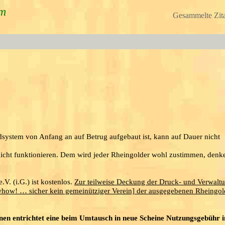
um
Gesammelte Zita
ldsystem von Anfang an auf Betrug aufgebaut ist, kann auf Dauer nicht
 nicht funktionieren. Dem wird jeder Rheingolder wohl zustimmen, denke
.V. (i.G.) ist kostenlos.
Zur teilweise Deckung der Druck- und Verwalt
whow! … sicher kein gemeinütziger Verein] der ausgegebenen Rheingol
nen entrichtet eine beim Umtausch in neue Scheine Nutzungsgebühr 