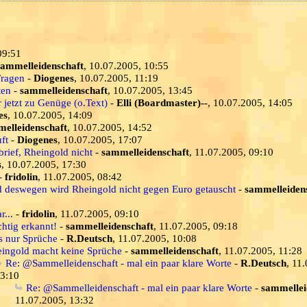
09:51
sammelleidenschaft
, 10.07.2005, 10:55
Fragen
-
Diogenes
, 10.07.2005, 11:19
ten
-
sammelleidenschaft
, 10.07.2005, 13:45
jetzt zu Genüge (o.Text)
-
Elli (Boardmaster)--
, 10.07.2005, 14:05
es
, 10.07.2005, 14:09
elleidenschaft
, 10.07.2005, 14:52
ft
-
Diogenes
, 10.07.2005, 17:07
brief, Rheingold nicht
-
sammelleidenschaft
, 11.07.2005, 09:10
s
, 10.07.2005, 17:30
-
fridolin
, 11.07.2005, 08:42
d deswegen wird Rheingold nicht gegen Euro getauscht
-
sammelleiden
...
-
fridolin
, 11.07.2005, 09:10
chtig erkannt!
-
sammelleidenschaft
, 11.07.2005, 09:18
s nur Sprüche
-
R.Deutsch
, 11.07.2005, 10:08
ingold macht keine Sprüche
-
sammelleidenschaft
, 11.07.2005, 11:28
Re: @Sammelleidenschaft - mal ein paar klare Worte
-
R.Deutsch
, 11
3:10
Re: @Sammelleidenschaft - mal ein paar klare Worte
-
sammellei
11.07.2005, 13:32