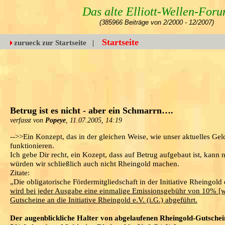
Das alte Elliott-Wellen-For
(385966 Beiträge von 2/2000 - 12/2007)
Startseite
zurueck zur Startseite
|
Betrug ist es nicht - aber ein Schmarrn….
verfasst von
Popeye
, 11.07.2005, 14:19
-->>Ein Konzept, das in der gleichen Weise, wie unser aktuelles Ge
funktionieren.
Ich gebe Dir recht, ein Kozept, dass auf Betrug aufgebaut ist, kann
würden wir schließlich auch nicht Rheingold machen.
Zitate:
„Die obligatorische Fördermitgliedschaft in der Initiative Rheingold e
wird bei jeder Ausgabe eine einmalige Emissionsgebühr von 10% [
Gutscheine an die Initiative Rheingold e.V. (i.G.) abgeführt.
Der augenblickliche Halter von abgelaufenen Rheingold-Gutschei