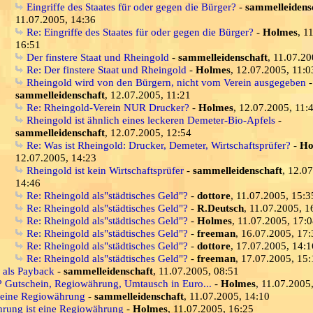
Eingriffe des Staates für oder gegen die Bürger?
-
sammelleidens
11.07.2005, 14:36
Re: Eingriffe des Staates für oder gegen die Bürger?
-
Holmes
, 1
16:51
Der finstere Staat und Rheingold
-
sammelleidenschaft
, 11.07.20
Re: Der finstere Staat und Rheingold
-
Holmes
, 12.07.2005, 11:0
Rheingold wird von den Bürgern, nicht vom Verein ausgegeben
-
sammelleidenschaft
, 12.07.2005, 11:21
Re: Rheingold-Verein NUR Drucker?
-
Holmes
, 12.07.2005, 11:
Rheingold ist ähnlich eines leckeren Demeter-Bio-Apfels
-
sammelleidenschaft
, 12.07.2005, 12:54
Re: Was ist Rheingold: Drucker, Demeter, Wirtschaftsprüfer?
-
Ho
12.07.2005, 14:23
Rheingold ist kein Wirtschaftsprüfer
-
sammelleidenschaft
, 12.0
14:46
Re: Rheingold als"städtisches Geld"?
-
dottore
, 11.07.2005, 15:3
Re: Rheingold als"städtisches Geld"?
-
R.Deutsch
, 11.07.2005, 1
Re: Rheingold als"städtisches Geld"?
-
Holmes
, 11.07.2005, 17:
Re: Rheingold als"städtisches Geld"?
-
freeman
, 16.07.2005, 17:
Re: Rheingold als"städtisches Geld"?
-
dottore
, 17.07.2005, 14:1
Re: Rheingold als"städtisches Geld"?
-
freeman
, 17.07.2005, 15:
s als Payback
-
sammelleidenschaft
, 11.07.2005, 08:51
? Gutschein, Regiowährung, Umtausch in Euro...
-
Holmes
, 11.07.2005
 eine Regiowährung
-
sammelleidenschaft
, 11.07.2005, 14:10
rung ist eine Regiowährung
-
Holmes
, 11.07.2005, 16:25