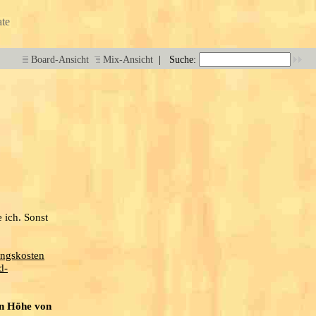
te
|
Board-Ansicht
Mix-Ansicht
Suche:
 ich. Sonst
ungskosten
d-
in Höhe von