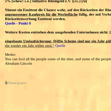
5% [whow! s.o.] Initiative Rheingold e.V. (i.G.) [/u]
Nimmt ein Emittent die Chance wahr, auf den Rückseiten der Rh
angemessener Kaufpreis für die Werbefläche
fällig, der mit Ver
Rückseitenwerbung Emittent werden.
Quelle - Punkt 8
Weitere Kosten entstehen dem ausgebenden Unternehmen nicht. 
eingebaute Umlaufsicherung: [b]Die Scheine sind nur ein Jahr gül
die wieder ein Jahr gültig sind.“
Quelle
Merke:
You can fool all the people some of the time, and some of the people a
Abraham Lincoln
Thread gesperrt