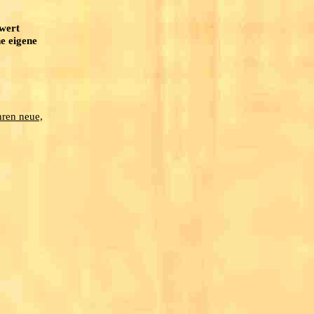
twert
e eigene
hren neue,