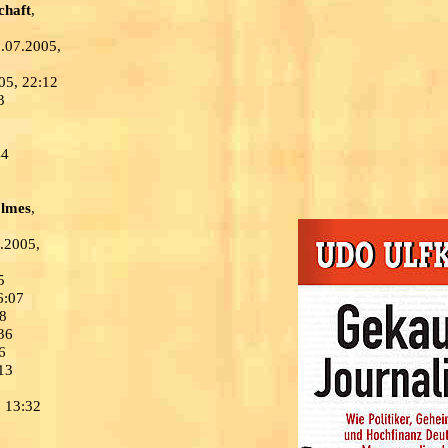
chaft
,
1.07.2005,
05, 22:12
3
44
lmes
,
7.2005,
5
6:07
08
36
6
13
, 13:32