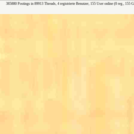
385880 Postings in 89913 Threads, 4 registrierte Benutzer, 155 User online (0 reg., 155 G