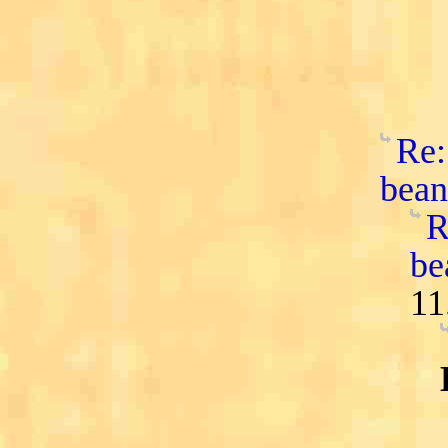
Re:
bean
R
be
11