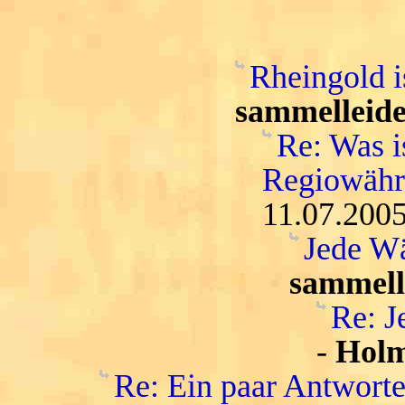
Rheingold i
sammelleide
Re: Was i
Regiowähru
11.07.2005
Jede Wä
sammell
Re: J
-
Hol
Re: Ein paar Antwort