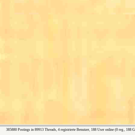
385880 Postings in 89913 Threads, 4 registrierte Benutzer, 188 User online (0 reg., 188 G