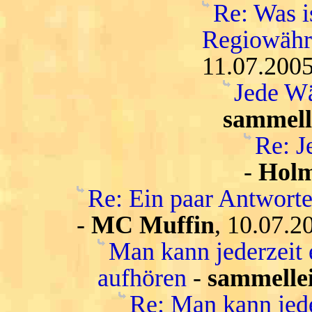
Re: Was i
Regiowähru
11.07.2005
Jede Wä
sammell
Re: J
-
Hol
Re: Ein paar Antwort
-
MC Muffin
, 10.07.2
Man kann jederzeit 
aufhören
-
sammelle
Re: Man kann jede