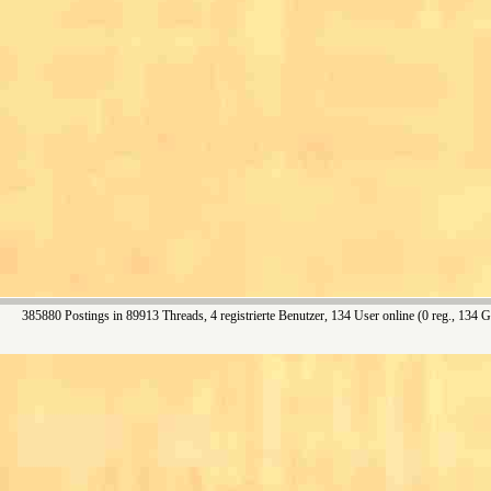
385880 Postings in 89913 Threads, 4 registrierte Benutzer, 134 User online (0 reg., 134 G