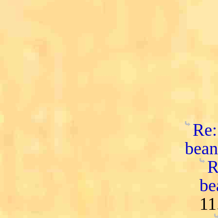
Re:
bean
R
be
11