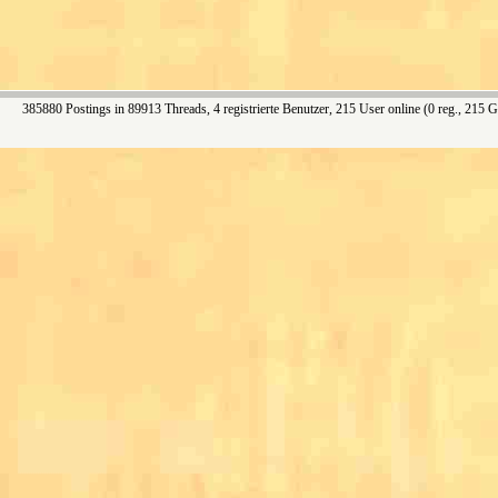
385880 Postings in 89913 Threads, 4 registrierte Benutzer, 215 User online (0 reg., 215 G