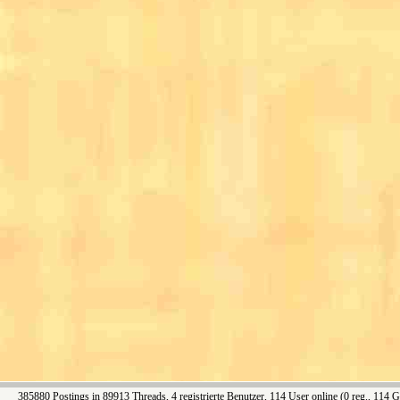
385880 Postings in 89913 Threads, 4 registrierte Benutzer, 114 User online (0 reg., 114 G