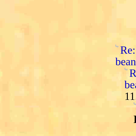
Re:
bean
R
be
11