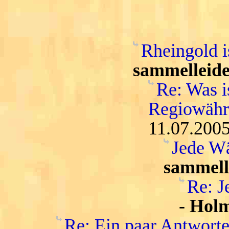
Rheingold i
sammelleide
Re: Was i
Regiowähru
11.07.2005
Jede Wä
sammell
Re: J
-
Hol
Re: Ein paar Antwort