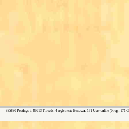
385880 Postings in 89913 Threads, 4 registrierte Benutzer, 171 User online (0 reg., 171 G