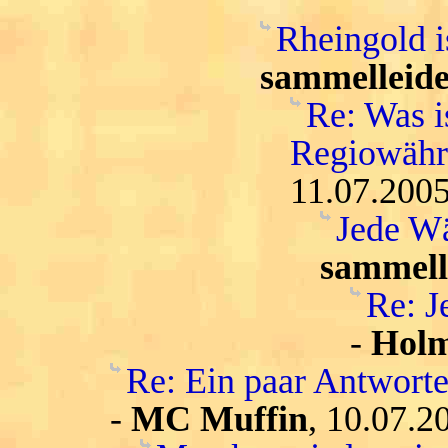
Rheingold i
sammelleide
Re: Was i
Regiowähru
11.07.2005
Jede Wä
sammell
Re: J
-
Hol
Re: Ein paar Antwort
-
MC Muffin
, 10.07.2