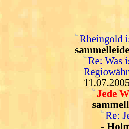
Rheingold i
sammelleide
Re: Was i
Regiowähru
11.07.2005
Jede W
sammell
Re: J
-
Hol