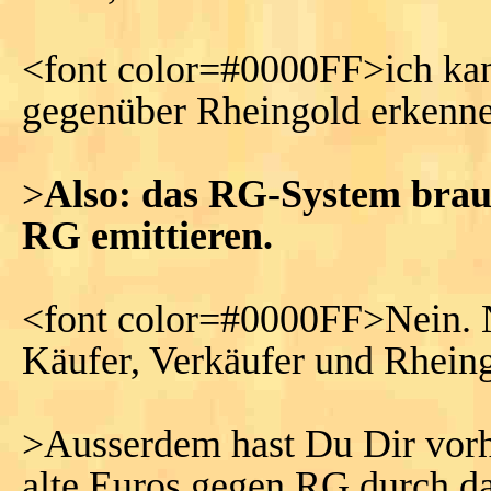
<font color=#0000FF>ich kan
gegenüber Rheingold erkenne
>
Also: das RG-System brauc
RG emittieren.
<font color=#0000FF>Nein. N
Käufer, Verkäufer und Rhein
>Ausserdem hast Du Dir vorh
alte Euros gegen RG durch da