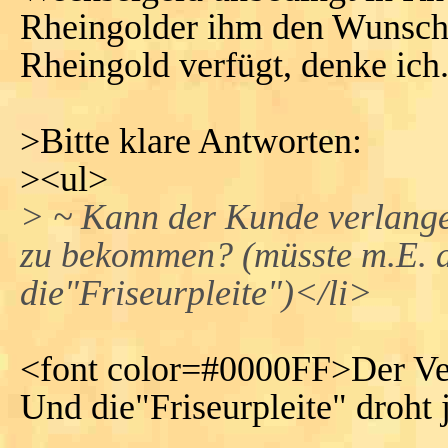
Rheingolder ihm den Wunsch 
Rheingold verfügt, denke ich
>Bitte klare Antworten:
><ul>
> ~ Kann der Kunde verlange
zu bekommen? (müsste m.E. au
die"Friseurpleite")</li>
<font color=#0000FF>Der Ver
Und die"Friseurpleite" droht j