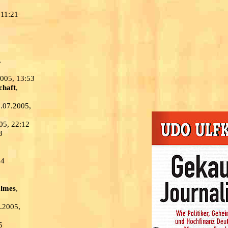
 11:21
,
2005, 13:53
chaft
,
1.07.2005,
05, 22:12
3
44
lmes
,
7.2005,
5