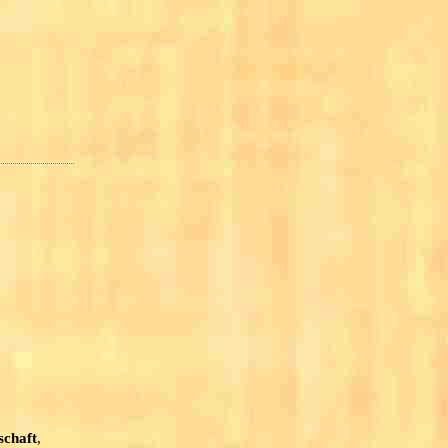
schaft
,