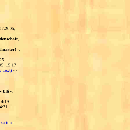
.07.2005,
denschaft
,
dmaster)--
,
:25
05, 15:17
o.Text)
-
-
- Elli -
,
14:19
14:31
 zu tun
-