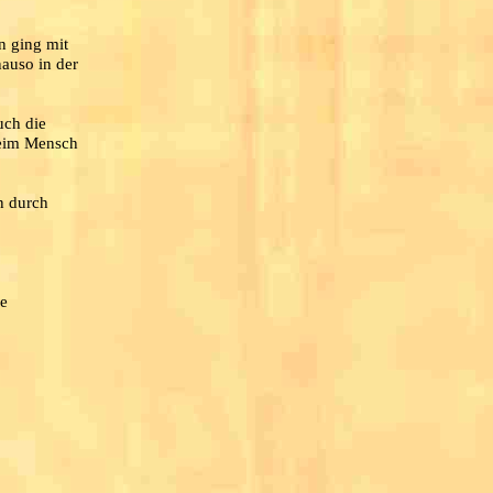
n ging mit
auso in der
uch die
beim Mensch
n durch
ie