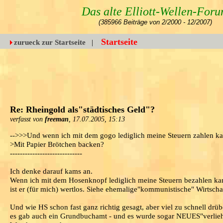
Das alte Elliott-Wellen-For
(385966 Beiträge von 2/2000 - 12/2007)
Startseite
zurueck zur Startseite
|
Re: Rheingold als"städtisches Geld"?
verfasst von
freeman
, 17.07.2005, 15:13
-->>>Und wenn ich mit dem gogo lediglich meine Steuern zahlen kan
>Mit Papier Brötchen backen?
-----------------------------
Ich denke darauf kams an.
Wenn ich mit dem Hosenknopf lediglich meine Steuern bezahlen kann
ist er (für mich) wertlos. Siehe ehemalige"kommunistische" Wirtscha
Und wie HS schon fast ganz richtig gesagt, aber viel zu schnell dr
es gab auch ein Grundbuchamt - und es wurde sogar NEUES"verlieh