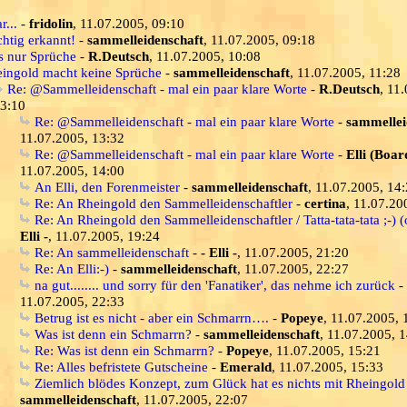
...
-
fridolin
, 11.07.2005, 09:10
chtig erkannt!
-
sammelleidenschaft
, 11.07.2005, 09:18
s nur Sprüche
-
R.Deutsch
, 11.07.2005, 10:08
ingold macht keine Sprüche
-
sammelleidenschaft
, 11.07.2005, 11:28
Re: @Sammelleidenschaft - mal ein paar klare Worte
-
R.Deutsch
, 11
3:10
Re: @Sammelleidenschaft - mal ein paar klare Worte
-
sammellei
11.07.2005, 13:32
Re: @Sammelleidenschaft - mal ein paar klare Worte
-
Elli (Boar
11.07.2005, 14:00
An Elli, den Forenmeister
-
sammelleidenschaft
, 11.07.2005, 14
Re: An Rheingold den Sammelleidenschaftler
-
certina
, 11.07.20
Re: An Rheingold den Sammelleidenschaftler / Tatta-tata-tata ;-) (
Elli -
, 11.07.2005, 19:24
Re: An sammelleidenschaft
-
- Elli -
, 11.07.2005, 21:20
Re: An Elli:-)
-
sammelleidenschaft
, 11.07.2005, 22:27
na gut........ und sorry für den 'Fanatiker', das nehme ich zurück
-
11.07.2005, 22:33
Betrug ist es nicht - aber ein Schmarrn….
-
Popeye
, 11.07.2005, 
Was ist denn ein Schmarrn?
-
sammelleidenschaft
, 11.07.2005, 
Re: Was ist denn ein Schmarrn?
-
Popeye
, 11.07.2005, 15:21
Re: Alles befristete Gutscheine
-
Emerald
, 11.07.2005, 15:33
Ziemlich blödes Konzept, zum Glück hat es nichts mit Rheingold
sammelleidenschaft
, 11.07.2005, 22:07