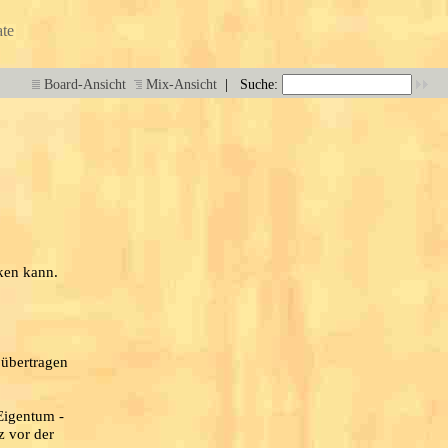
te
|
Board-Ansicht
Mix-Ansicht
Suche:
ken kann.
 übertragen
Eigentum -
z vor der