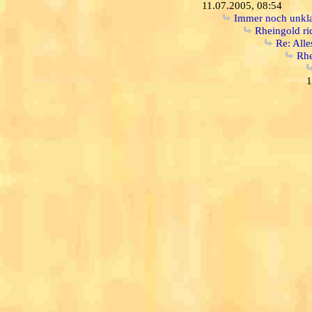
11.07.2005, 08:54
Immer noch unklar
Rheingold ri
Re: Alle
Rhe
1