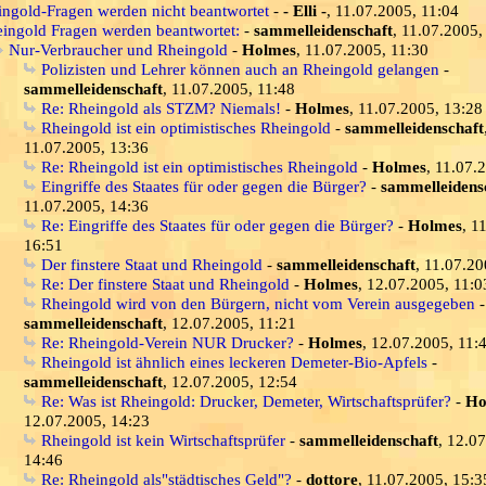
ingold-Fragen werden nicht beantwortet
-
- Elli -
, 11.07.2005, 11:04
ingold Fragen werden beantwortet:
-
sammelleidenschaft
, 11.07.2005,
Nur-Verbraucher und Rheingold
-
Holmes
, 11.07.2005, 11:30
Polizisten und Lehrer können auch an Rheingold gelangen
-
sammelleidenschaft
, 11.07.2005, 11:48
Re: Rheingold als STZM? Niemals!
-
Holmes
, 11.07.2005, 13:28
Rheingold ist ein optimistisches Rheingold
-
sammelleidenschaft
11.07.2005, 13:36
Re: Rheingold ist ein optimistisches Rheingold
-
Holmes
, 11.07.
Eingriffe des Staates für oder gegen die Bürger?
-
sammelleidens
11.07.2005, 14:36
Re: Eingriffe des Staates für oder gegen die Bürger?
-
Holmes
, 1
16:51
Der finstere Staat und Rheingold
-
sammelleidenschaft
, 11.07.20
Re: Der finstere Staat und Rheingold
-
Holmes
, 12.07.2005, 11:0
Rheingold wird von den Bürgern, nicht vom Verein ausgegeben
-
sammelleidenschaft
, 12.07.2005, 11:21
Re: Rheingold-Verein NUR Drucker?
-
Holmes
, 12.07.2005, 11:
Rheingold ist ähnlich eines leckeren Demeter-Bio-Apfels
-
sammelleidenschaft
, 12.07.2005, 12:54
Re: Was ist Rheingold: Drucker, Demeter, Wirtschaftsprüfer?
-
Ho
12.07.2005, 14:23
Rheingold ist kein Wirtschaftsprüfer
-
sammelleidenschaft
, 12.0
14:46
Re: Rheingold als"städtisches Geld"?
-
dottore
, 11.07.2005, 15:3