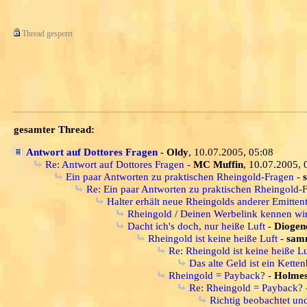
Thread gesperrt
gesamter Thread:
Antwort auf Dottores Fragen
-
Oldy
, 10.07.2005, 05:08
Re: Antwort auf Dottores Fragen
-
MC Muffin
, 10.07.2005, 
Ein paar Antworten zu praktischen Rheingold-Fragen
-
Re: Ein paar Antworten zu praktischen Rheingold-
Halter erhält neue Rheingolds anderer Emitten
Rheingold / Deinen Werbelink kennen wir 
Dacht ich's doch, nur heiße Luft
-
Diogen
Rheingold ist keine heiße Luft
-
samm
Re: Rheingold ist keine heiße Lu
Das alte Geld ist ein Ketten
Rheingold = Payback?
-
Holme
Re: Rheingold = Payback?
Richtig beobachtet un