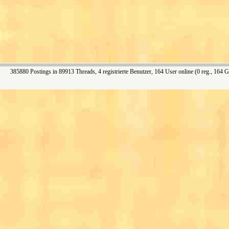
385880 Postings in 89913 Threads, 4 registrierte Benutzer, 164 User online (0 reg., 164 G