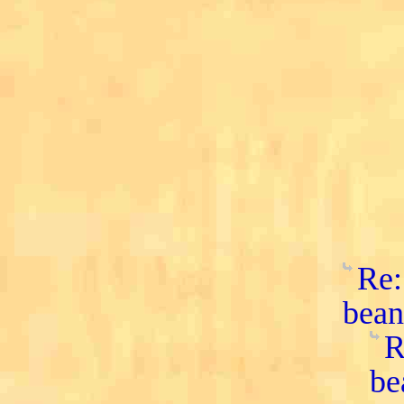
Re:
bean
R
be