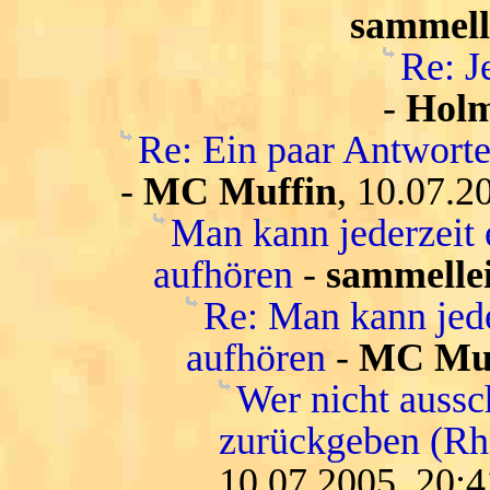
sammell
Re: J
-
Hol
Re: Ein paar Antwort
-
MC Muffin
, 10.07.2
Man kann jederzeit 
aufhören
-
sammelle
Re: Man kann jede
aufhören
-
MC Muf
Wer nicht aussc
zurückgeben (Rh
10.07.2005, 20:4