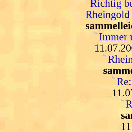
Richtig b
Rheingold 
sammellei
Immer n
11.07.20
Rhein
samme
Re:
11.0
R
sa
11