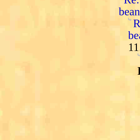
bean
R
be
11