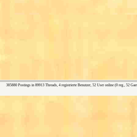
385880 Postings in 89913 Threads, 4 registrierte Benutzer, 52 User online (0 reg., 52 Gae