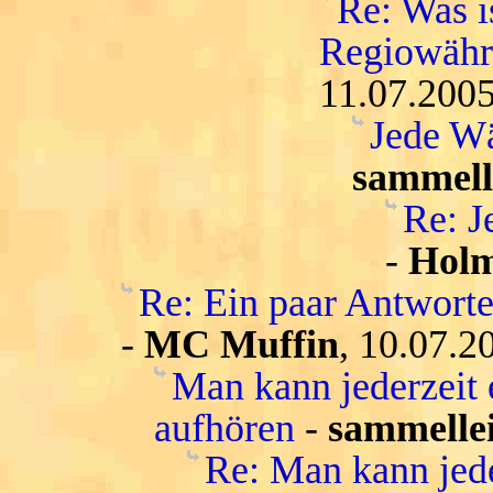
Re: Was i
Regiowähru
11.07.2005
Jede Wä
sammell
Re: J
-
Hol
Re: Ein paar Antwort
-
MC Muffin
, 10.07.2
Man kann jederzeit 
aufhören
-
sammelle
Re: Man kann jede