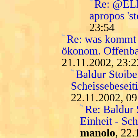
Re: @ELLI
apropos 'st
23:54
Re: was kommt 
ökonom. Offenba
21.11.2002, 23:2
Baldur Stoiber
Scheissebeseit
22.11.2002, 09
Re: Baldur 
Einheit - Sc
manolo
, 22.