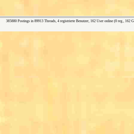
385880 Postings in 89913 Threads, 4 registrierte Benutzer, 162 User online (0 reg., 162 G