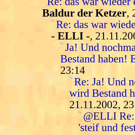
Re: das war wieder 
Baldur der Ketzer
,
Re: das war wiede
- ELLI -
, 21.11.20
Ja! Und nochmal
Bestand haben! E
23:14
Re: Ja! Und n
wird Bestand h
21.11.2002, 23
@ELLI Re: 
'steif und fest