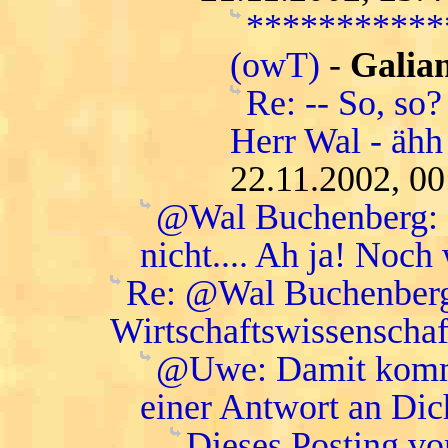
***********
(owT)
-
Galian
Re: -- So, so?
Herr Wal - ähh 
22.11.2002, 00
@Wal Buchenberg: da
nicht.... Ah ja! Noch
Re: @Wal Buchenberg:
Wirtschaftswissenschaft
@Uwe: Damit komme 
einer Antwort an Dic
Dieses Posting vo