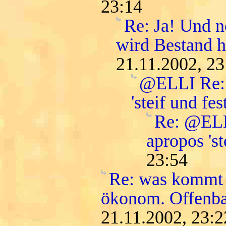
23:14
Re: Ja! Und n
wird Bestand h
21.11.2002, 23
@ELLI Re: 
'steif und fest
Re: @ELLI
apropos 'st
23:54
Re: was kommt 
ökonom. Offenba
21.11.2002, 23:2