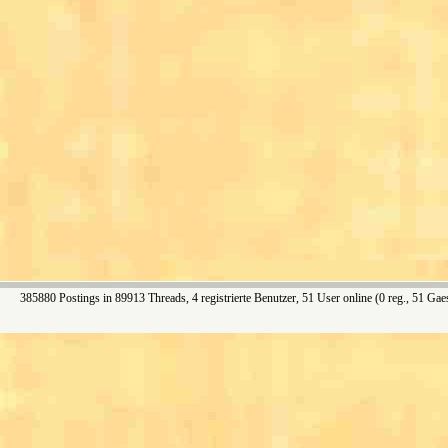
385880 Postings in 89913 Threads, 4 registrierte Benutzer, 51 User online (0 reg., 51 Gae