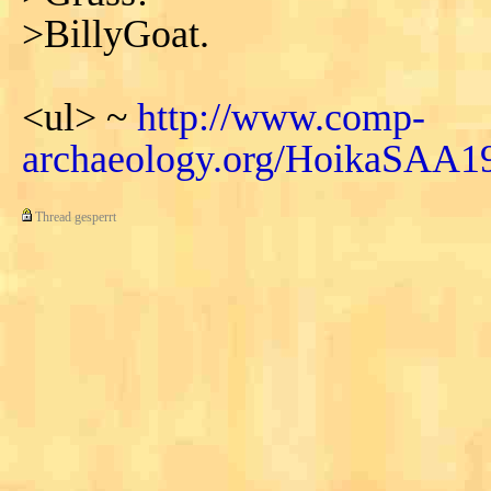
>BillyGoat.
<ul> ~
http://www.comp-
archaeology.org/HoikaSAA1
Thread gesperrt