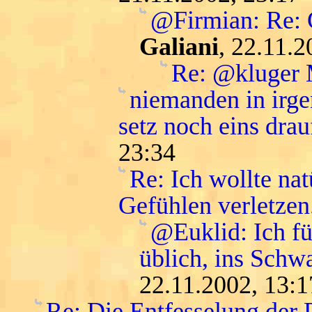
@Firmian: Re: G
Galiani
, 22.11.2
Re: @kluger
niemanden in irge
setz noch eins drau
23:34
Re: Ich wollte na
Gefühlen verletzen
@Euklid: Ich f
üblich, ins Schwa
22.11.2002, 13:1
Re: Die Entfesselung der 