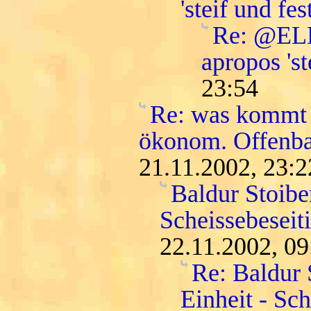
'steif und fest
Re: @ELLI
apropos 'st
23:54
Re: was kommt 
ökonom. Offenba
21.11.2002, 23:2
Baldur Stoiber
Scheissebeseit
22.11.2002, 09
Re: Baldur 
Einheit - Sc