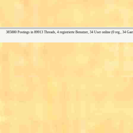
385880 Postings in 89913 Threads, 4 registrierte Benutzer, 34 User online (0 reg., 34 Gae