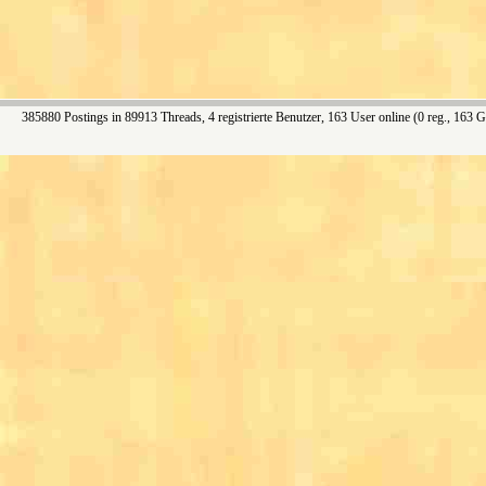
385880 Postings in 89913 Threads, 4 registrierte Benutzer, 163 User online (0 reg., 163 G