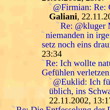
@Firmian: Re: G
Galiani
, 22.11.2
Re: @kluger
niemanden in irge
setz noch eins drau
23:34
Re: Ich wollte na
Gefühlen verletzen
@Euklid: Ich f
üblich, ins Schwa
22.11.2002, 13:1
Re: Die Entfesselung der 