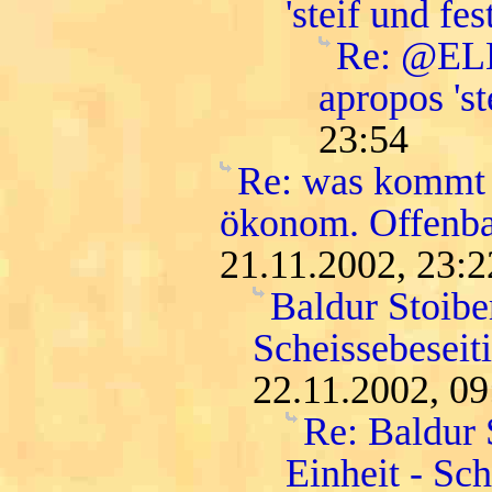
'steif und fest
Re: @ELLI
apropos 'st
23:54
Re: was kommt 
ökonom. Offenba
21.11.2002, 23:2
Baldur Stoiber
Scheissebeseit
22.11.2002, 09
Re: Baldur 
Einheit - Sc