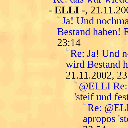
- ELLI -
, 21.11.20
Ja! Und nochmal
Bestand haben! E
23:14
Re: Ja! Und n
wird Bestand h
21.11.2002, 23
@ELLI Re: 
'steif und fest
Re: @ELLI
apropos 'st