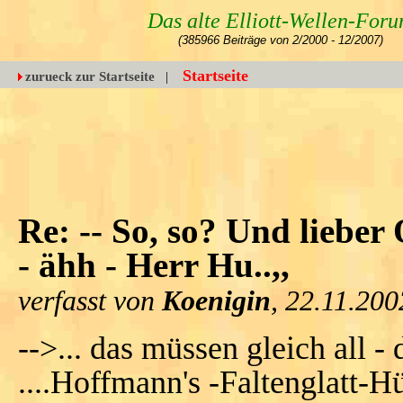
Das alte Elliott-Wellen-For
(385966 Beiträge von 2/2000 - 12/2007)
Startseite
zurueck zur Startseite
|
Re: -- So, so? Und lieber
- ähh - Herr Hu..,,
verfasst von
Koenigin
, 22.11.200
-->... das müssen gleich all - d
....Hoffmann's -Faltenglatt-H