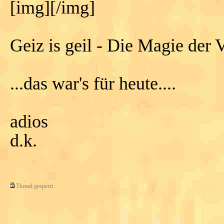
[img][/img]
Geiz is geil - Die Magie der V
...das war's für heute....
adios
d.k.
Thread gesperrt