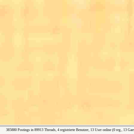
385880 Postings in 89913 Threads, 4 registrierte Benutzer, 13 User online (0 reg., 13 Gae