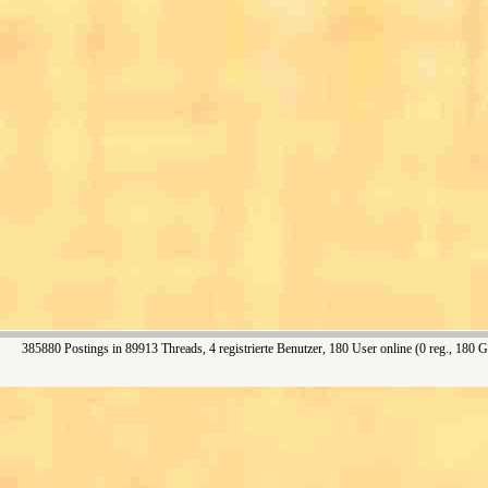
385880 Postings in 89913 Threads, 4 registrierte Benutzer, 180 User online (0 reg., 180 G