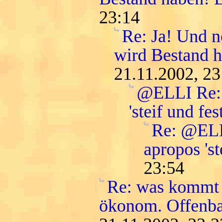
23:14
Re: Ja! Und n
wird Bestand h
21.11.2002, 23
@ELLI Re: 
'steif und fest
Re: @ELLI
apropos 'st
23:54
Re: was kommt 
ökonom. Offenba