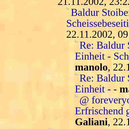
21.11.2002, 23:2
Baldur Stoiber
Scheissebeseit
22.11.2002, 09
Re: Baldur 
Einheit - Sc
manolo
, 22.
Re: Baldur 
Einheit -
-
m
@ forevery
Erfrischend 
Galiani
, 22.