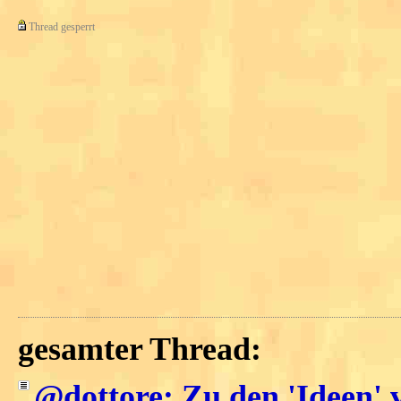
Thread gesperrt
gesamter Thread:
@dottore: Zu den 'Ideen' 