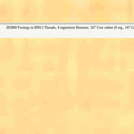
385880 Postings in 89913 Threads, 4 registrierte Benutzer, 167 User online (0 reg., 167 G