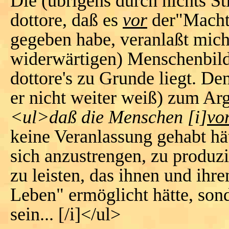
Die (übrigens durch nichts S
dottore, daß es
vor
der"Macht"
gegeben habe, veranlaßt mich
widerwärtigen) Menschenbild 
dottore's zu Grunde liegt. De
er nicht weiter weiß) zum Ar
<ul>daß die Menschen [i]
vo
keine Veranlassung gehabt hä
sich anzustrengen, zu produz
zu leisten, das ihnen und ihr
Leben" ermöglicht hätte, sond
sein... [/i]</ul>