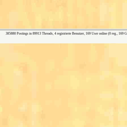
385880 Postings in 89913 Threads, 4 registrierte Benutzer, 169 User online (0 reg., 169 G