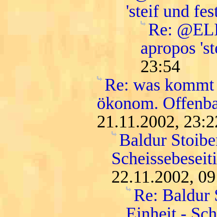
'steif und fest
Re: @ELLI
apropos 'st
23:54
Re: was kommt 
ökonom. Offenba
21.11.2002, 23:2
Baldur Stoiber
Scheissebeseit
22.11.2002, 09
Re: Baldur 
Einheit - Sc