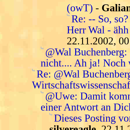
(owT)
-
Galian
Re: -- So, so?
Herr Wal - ähh 
22.11.2002, 00
@Wal Buchenberg: da
nicht.... Ah ja! Noch
Re: @Wal Buchenberg:
Wirtschaftswissenschaft
@Uwe: Damit komme 
einer Antwort an Dic
Dieses Posting vo
silvereagle
, 22.11