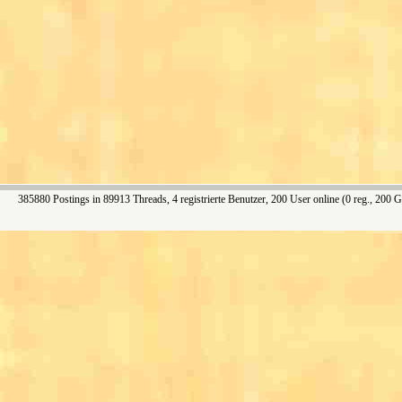
385880 Postings in 89913 Threads, 4 registrierte Benutzer, 200 User online (0 reg., 200 G