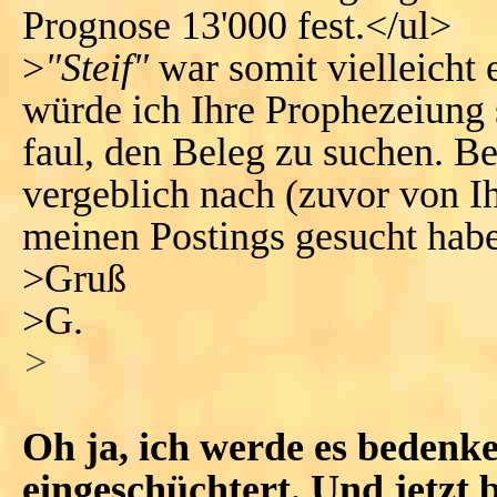
Prognose 13'000 fest.</ul>
>
"Steif"
war somit vielleicht 
würde ich Ihre Prophezeiung 
faul, den Beleg zu suchen. B
vergeblich nach (zuvor von I
meinen Postings gesucht hab
>Gruß
>G.
>
Oh ja, ich werde es bedenke
eingeschüchtert. Und jetzt b